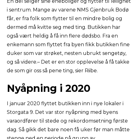
En del selger sine eneboliger og flytter til leilighet
i sentrum. Mange av varene NMS Gjenbruk Bodø
får, er fra folk som flytter til en mindre bolig og
dermed må kvitte seg med ting. Butikken har
også vært heldig å få inn flere dødsbo. Fra en
enkemann som flyttet fra byen fikk butikken fine
duker som var strøket, nesten ubrukt sengetøy,
og så videre.– Det er en stor opplevelse å få takke
de som gir oss så pene ting, sier Riibe.
Nyåpning i 2020
I januar 2020 flyttet butikken inn i nye lokaler i
Storgata 9. Det var stor nyåpning med byens
varaordfører til stede og rekordomsetning første
dag. Så gikk det bare noen få uker før man måtte
stenge ned en periode på grunn av