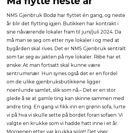
Må flytte neste år
NMS Gjenbruk Bodø har flyttet én gang, og neste
år blir det flytting igjen. Butikken har kontrakt i
sine nåværende lokaler fram til juni/juli 2024. Da
må man se seg om etter nye lokaler i og med at
bygården skal rives. Det er NMS Gjenbruk sentralt
som tar seg av jakten på nye lokaler. Riibe har et
ønske: At man fortsatt skal kunne være
sentrumsnær. Hun synes også det er en fordel
om de ulike gjenbruksbutikkene ligger
noenlunde samlet, slik som nå.– Det er en stor
glede å se at gamle ting kan skinne sammen med
andre ting. En gang vi fikk inn en grønn sofa, lurte
vi på hva vi skulle sette på bordet foran sofaen. Vi
valgte en krukke som vi hadde hatt inne i et år.
Morgenen etter var krukka solgt! Det viser