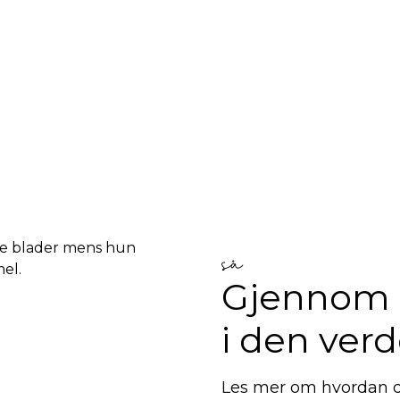
så
Gjennom
i den ver
Les mer om hvordan d