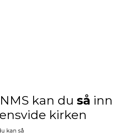
 NMS kan du
så
inn
densvide kirken
u kan så