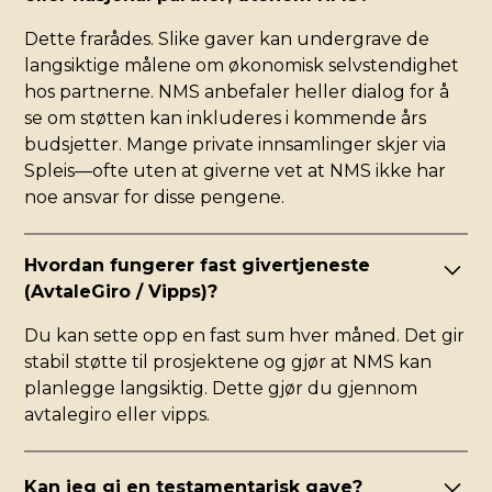
Dette frarådes. Slike gaver kan undergrave de
langsiktige målene om økonomisk selvstendighet
hos partnerne. NMS anbefaler heller dialog for å
se om støtten kan inkluderes i kommende års
budsjetter. Mange private innsamlinger skjer via
Spleis—ofte uten at giverne vet at NMS ikke har
noe ansvar for disse pengene.
Hvordan fungerer fast givertjeneste
(AvtaleGiro / Vipps)?
Du kan sette opp en fast sum hver måned. Det gir
stabil støtte til prosjektene og gjør at NMS kan
planlegge langsiktig. Dette gjør du gjennom
avtalegiro eller vipps.
Kan jeg gi en testamentarisk gave?