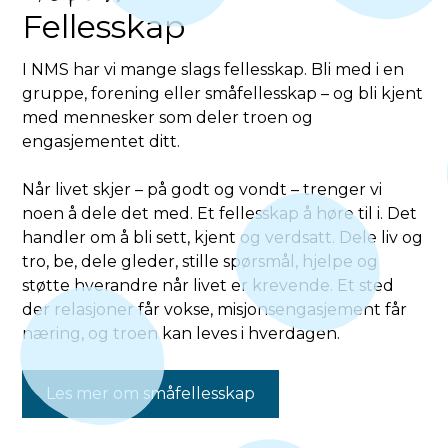
Fellesskap
I NMS har vi mange slags fellesskap. Bli med i en
gruppe, forening eller småfellesskap – og bli kjent
med mennesker som deler troen og
engasjementet ditt.
Når livet skjer – på godt og vondt – trenger vi
noen å dele det med. Et fellesskap å høre til i. Det
handler om å bli sett, kjent og verdsatt. Dele liv og
tro, be, dele gleder, stille spørsmål, hjelpe og
støtte hverandre når livet er krevende. Et sted
der relasjoner får vokse, misjonsengasjement får
næring, og troen kan leves i hverdagen.
Les mer om småfellesskap