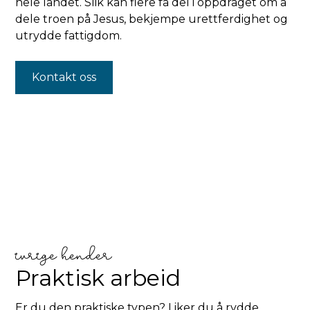
hele landet. Slik kan flere få del i oppdraget om å
dele troen på Jesus, bekjempe urettferdighet og
utrydde fattigdom.
Kontakt oss
ivrige hender
Praktisk arbeid
Er du den praktiske typen? Liker du å rydde,