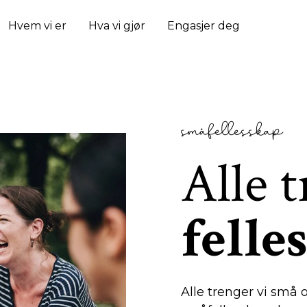
Hvem vi er
Hva vi gjør
Engasjer deg
småfellesskap
Alle 
felle
Alle trenger vi små o