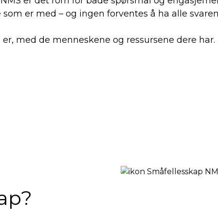
t. I NMS er det rom for både spørsmål og engasjemen
om er med – og ingen forventes å ha alle svaren
e er, med de menneskene og ressursene dere har.
ap?