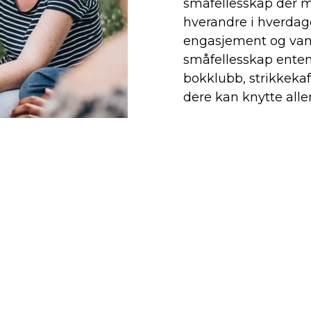
småfellesskap der m
hverandre i hverdagen
engasjement og vanli
småfellesskap enten 
bokklubb, strikkekafé
dere kan knytte all