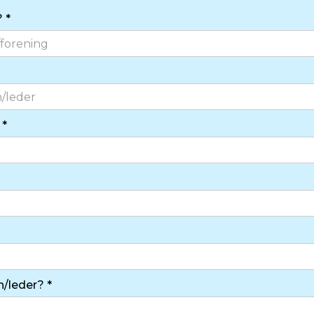
 *
 *
/leder? *