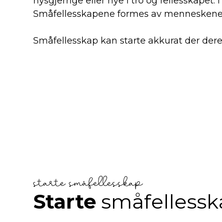
nysgjerrige eller nye i tro og fellesskape
Småfellesskapene formes av menneskene s
Småfellesskap kan starte akkurat der der
starte småfellesskap
Starte
småfellessk