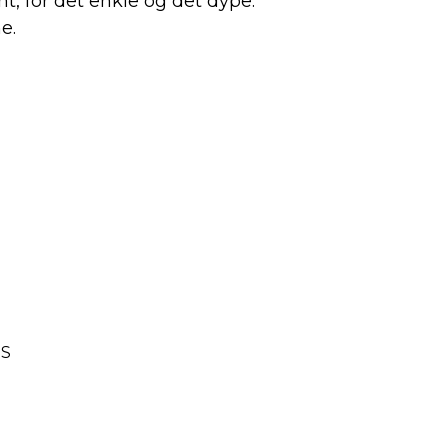
t, for det enkle og det dype.
e.