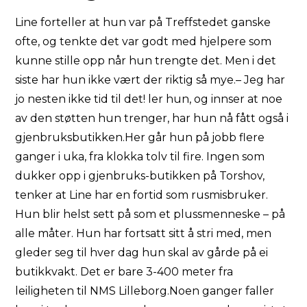
Line forteller at hun var på Treffstedet ganske
ofte, og tenkte det var godt med hjelpere som
kunne stille opp når hun trengte det. Men i det
siste har hun ikke vært der riktig så mye.– Jeg har
jo nesten ikke tid til det! ler hun, og innser at noe
av den støtten hun trenger, har hun nå fått også i
gjenbruksbutikken.Her går hun på jobb flere
ganger i uka, fra klokka tolv til fire. Ingen som
dukker opp i gjenbruks-butikken på Torshov,
tenker at Line har en fortid som rusmisbruker.
Hun blir helst sett på som et plussmenneske – på
alle måter. Hun har fortsatt sitt å stri med, men
gleder seg til hver dag hun skal av gårde på ei
butikkvakt. Det er bare 3-400 meter fra
leiligheten til NMS Lilleborg.Noen ganger faller