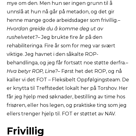
mye om den. Men hun ser ingen grunn til å
unnslå at hun nå går på metadon, og det gir
henne mange gode arbeidsdager som frivillig.
–
Hvordan greide du å komme deg ut av
rushelvetet?
– Jeg brukte fire år på den
rehabiliteringa. Fire år som for meg var svært
viktige. Jeg havnet i den såkalte ROP-
behandlinga, og jeg får fortsatt noe støtte derfra.
–
Hva betyr ROP, Line?
– Først het det ROP, og nå
kaller vi det FOT – Fleksibelt Oppfølgingsteam. De
er knytta til Treffstedet lokalt her på Torshov. Her
får jeg hjelp med søknader, bestilling av time hos
frisøren, eller hos legen, og praktiske ting som jeg
ellers trenger hjelp til. FOT er støttet av NAV.
Frivillig