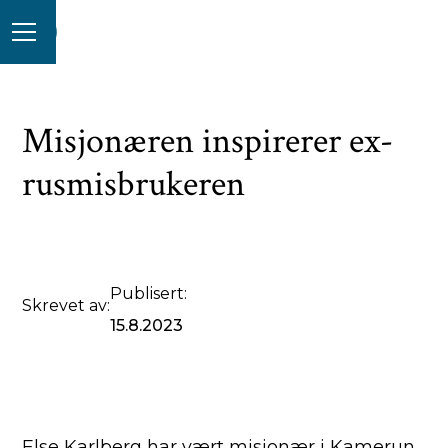
Misjonæren inspirerer ex-
rusmisbrukeren
Publisert:
Skrevet av:
15.8.2023
Else Karlberg har vært misjonær i Kamerun,