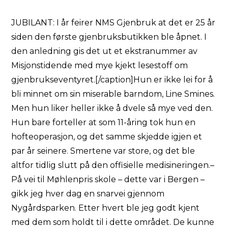
JUBILANT: I år feirer NMS Gjenbruk at det er 25 år
siden den første gjenbruksbutikken ble åpnet. I
den anledning gis det ut et ekstranummer av
Misjonstidende med mye kjekt lesestoff om
gjenbrukseventyret.[/caption]Hun er ikke lei for å
bli minnet om sin miserable barndom, Line Smines.
Men hun liker heller ikke å dvele så mye ved den.
Hun bare forteller at som 11-åring tok hun en
hofteoperasjon, og det samme skjedde igjen et
par år seinere. Smertene var store, og det ble
altfor tidlig slutt på den offisielle medisineringen.–
På vei til Møhlenpris skole – dette var i Bergen –
gikk jeg hver dag en snarvei gjennom
Nygårdsparken. Etter hvert ble jeg godt kjent
med dem som holdt til i dette området. De kunne