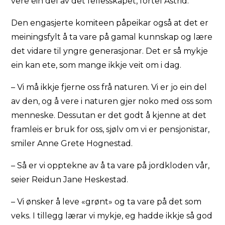
vere ein del av det fellesskapet, fortel Astrid.
Den engasjerte komiteen påpeikar også at det er
meiningsfylt å ta vare på gamal kunnskap og lære
det vidare til yngre generasjonar. Det er så mykje
ein kan ete, som mange ikkje veit om i dag.
– Vi må ikkje fjerne oss frå naturen. Vi er jo ein del
av den, og å vere i naturen gjer noko med oss som
menneske. Dessutan er det godt å kjenne at det
framleis er bruk for oss, sjølv om vi er pensjonistar,
smiler Anne Grete Hognestad.
– Så er vi opptekne av å ta vare på jordkloden vår,
seier Reidun Jane Heskestad.
– Vi ønsker å leve «grønt» og ta vare på det som
veks. I tillegg lærar vi mykje, eg hadde ikkje så god