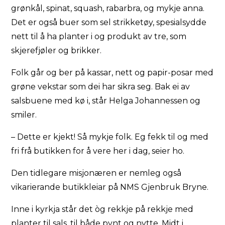
grønkål, spinat, squash, rabarbra, og mykje anna.
Det er også buer som sel strikketøy, spesialsydde
nett til å ha planter i og produkt av tre, som
skjerefjøler og brikker.
Folk går og ber på kassar, nett og papir-posar med
grøne vekstar som dei har sikra seg. Bak ei av
salsbuene med kø i, står Helga Johannessen og
smiler.
– Dette er kjekt! Så mykje folk. Eg fekk til og med
fri frå butikken for å vere her i dag, seier ho.
Den tidlegare misjonæren er nemleg også
vikarierande butikkleiar på NMS Gjenbruk Bryne.
Inne i kyrkja står det òg rekkje på rekkje med
planter til sals, til både pynt og nytte. Midt i