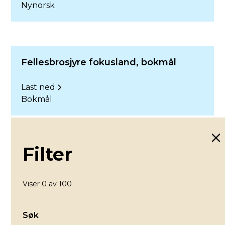
Nynorsk
Fellesbrosjyre fokusland, bokmål
Last ned
Bokmål
Filter
Håndbok: Misjonsavtalens muligheter
Last ned
Viser
0
av
100
Bokmål
Søk