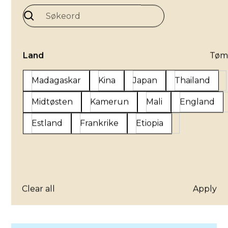
Brosjyre- Rekruttering av verv
Last ned
Land
Tøm
Bokmål
Madagaskar
Kina
Japan
Thailand
Midtøsten
Kamerun
Mali
England
Estland
Frankrike
Etiopia
Ressurser for barn og unge
Estland
Les mer
Bokmål
Clear all