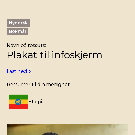
Nynorsk
Bokmål
Navn på ressurs:
Plakat til infoskjerm
Last ned
Ressurser til din menighet
Etiopia