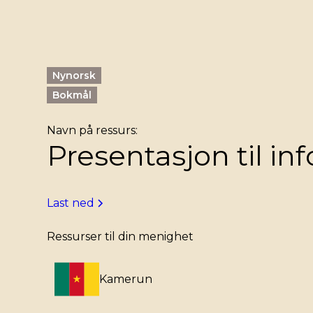
Nynorsk
Bokmål
Navn på ressurs:
Presentasjon til in
Last ned
Ressurser til din menighet
Kamerun