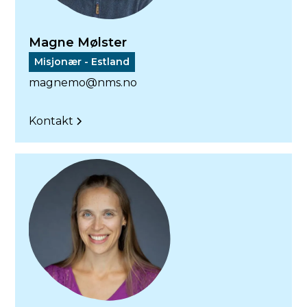
Magne Mølster
Misjonær - Estland
magnemo@nms.no
Kontakt