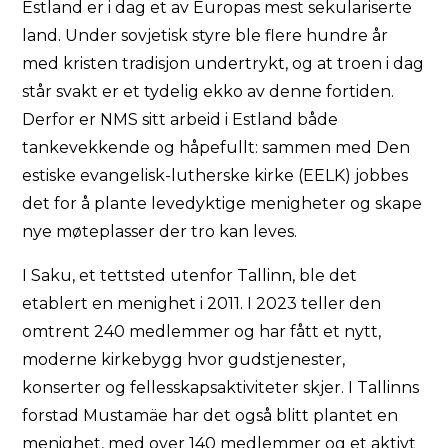
Estland er i dag et av Europas mest sekulariserte
land. Under sovjetisk styre ble flere hundre år
med kristen tradisjon undertrykt, og at troen i dag
står svakt er et tydelig ekko av denne fortiden.
Derfor er NMS sitt arbeid i Estland både
tankevekkende og håpefullt: sammen med Den
estiske evangelisk-lutherske kirke (EELK) jobbes
det for å plante levedyktige menigheter og skape
nye møteplasser der tro kan leves.
I Saku, et tettsted utenfor Tallinn, ble det
etablert en menighet i 2011. I 2023 teller den
omtrent 240 medlemmer og har fått et nytt,
moderne kirkebygg hvor gudstjenester,
konserter og fellesskapsaktiviteter skjer. I Tallinns
forstad Mustamäe har det også blitt plantet en
menighet, med over 140 medlemmer og et aktivt