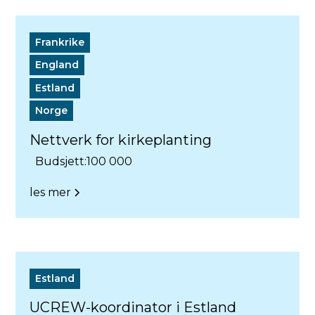
Frankrike
England
Estland
Norge
Nettverk for kirkeplanting
Budsjett:
100 000
les mer
Estland
UCREW-koordinator i Estland