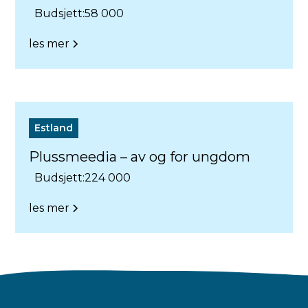
Budsjett:
58 000
les mer
Estland
Plussmeedia – av og for ungdom
Budsjett:
224 000
les mer