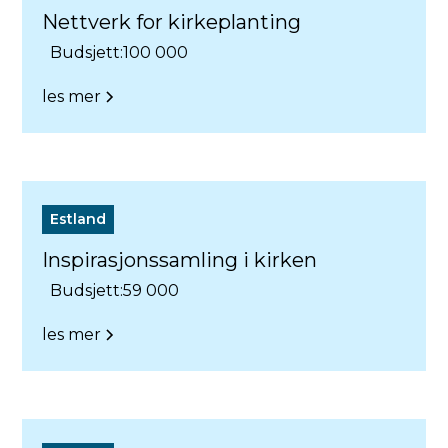
Nettverk for kirkeplanting
Budsjett:
100 000
les mer
Estland
Inspirasjonssamling i kirken
Budsjett:
59 000
les mer