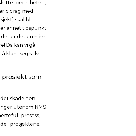
vslutte menigheten,
ler bidrag med
jekt) skal bli
eller annet tidspunkt
det er det en seier,
re! Da kan vi gå
 å klare seg selv
t prosjekt som
 det skade den
r penger utenom NMS
ertefull prosess,
ade i prosjektene.