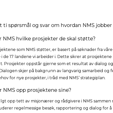
et ti spørsmål og svar om hvordan NMS jobber
r NMS hvilke prosjekter de skal støtte?
sjektene som NMS støtter, er basert på søknader fra våre
 de 17 landene vi arbeider i. Dette sikrer at prosjektene
lt. Prosjekter oppstår gjerne som et resultat av dialog 
ialogen skjer på bakgrunn av langvarig samarbeid og fel
ehov for nye prosjekter, i tråd med NMS’ strategiplan.
er NMS opp prosjektene sine?
fulgt opp tett av misjonærer og rådgivere i NMS sammen
uderer regelmessige besøk, rapportering og dialog for å 