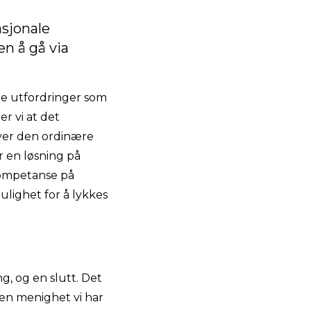
asjonale
en å gå via
ete utfordringer som
er vi at det
over den ordinære
er en løsning på
kompetanse på
ulighet for å lykkes
ng, og en slutt. Det
r en menighet vi har