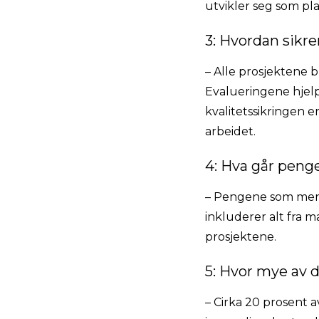
utvikler seg som pla
3: Hvordan sikr
– Alle prosjektene b
Evalueringene hjelp
kvalitetssikringen e
arbeidet.
4: Hva går peng
– Pengene som menig
inkluderer alt fra m
prosjektene.
5: Hvor mye av 
– Cirka 20 prosent 