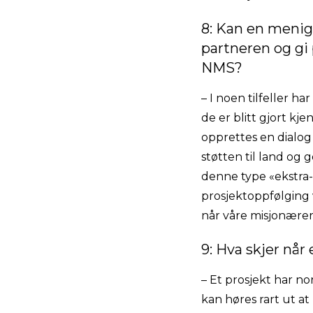
8: Kan en menigh
partneren og gi 
NMS?
– I noen tilfeller h
de er blitt gjort kje
opprettes en dialog
støtten til land og 
denne type «ekstra-
prosjektoppfølging v
når våre misjonærer
9: Hva skjer når
– Et prosjekt har no
kan høres rart ut at