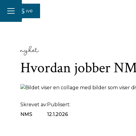
Gi en gave
nyhet
Hvordan jobber NMS
Les hvordan NMS jobber med prosjekter.
Skrevet av:
Publisert:
NMS
12.1.2026