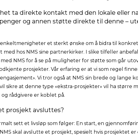
et ta direkte kontakt med den lokale eller n
penger og annen støtte direkte til denne – ut
ar enkeltmenigheter et sterkt ønske om å bidra til konkr
nt med hos NMS sine partnerkirker. I slike tilfeller anbefal
 med NMS for å se på muligheter for støtte som går ut
godkjente prosjekter. Vår erfaring er at vi som regel finn
engasjement». Vi tror også at NMS sin brede og lange 
il sikre at denne type «ekstra-prosjekter» vil ha større m
 og rådgivere er koblet på.
 et prosjekt avsluttes?
rmalt sett et livsløp som følger: En start, en gjennomføri
 NMS skal avslutte et prosjekt, spesielt hvis prosjektet e