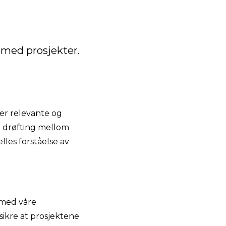
 med prosjekter.
 er relevante og
og drøfting mellom
les forståelse av
 med våre
sikre at prosjektene