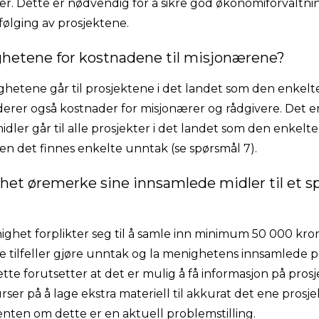
r. Dette er nødvendig for å sikre god økonomiforvaltning
ølging av prosjektene.
ghetene for kostnadene til misjonærene?
ghetene går til prosjektene i det landet som den enkel
derer også kostnader for misjonærer og rådgivere. Det er 
dler går til alle prosjekter i det landet som den enkel
en det finnes enkelte unntak (se spørsmål 7).
het øremerke sine innsamlede midler til et sp
ghet forplikter seg til å samle inn minimum 50 000 kroner
e tilfeller gjøre unntak og la menighetens innsamlede pe
Dette forutsetter at det er mulig å få informasjon på pros
ser på å lage ekstra materiell til akkurat det ene prosje
ten om dette er en aktuell problemstilling.