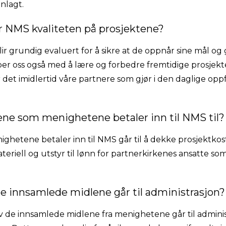
nlagt.
er NMS kvaliteten på prosjektene?
lir grundig evaluert for å sikre at de oppnår sine mål og 
er oss også med å lære og forbedre fremtidige prosjekte
r det imidlertid våre partnere som gjør i den daglige op
ene som menighetene betaler inn til NMS til?
hetene betaler inn til NMS går til å dekke prosjektko
ateriell og utstyr til lønn for partnerkirkenes ansatte s
de innsamlede midlene går til administrasjon?
av de innsamlede midlene fra menighetene går til admini