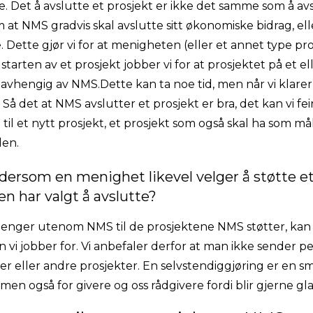
e. Det å avslutte et prosjekt er ikke det samme som å a
at NMS gradvis skal avslutte sitt økonomiske bidrag, el
Dette gjør vi for at menigheten (eller et annet type pros
 starten av et prosjekt jobber vi for at prosjektet på et 
avhengig av NMS.Dette kan ta noe tid, men når vi klarer 
 Så det at NMS avslutter et prosjekt er bra, det kan vi fei
il et nytt prosjekt, et prosjekt som også skal ha som mål
den.
 dersom en menighet likevel velger å støtte e
n har valgt å avslutte?
penger utenom NMS til de prosjektene NMS støtter, kan
n vi jobber for. Vi anbefaler derfor at man ikke sende
er eller andre prosjekter. En selvstendiggjøring er en sm
, men også for givere og oss rådgivere fordi blir gjerne gl