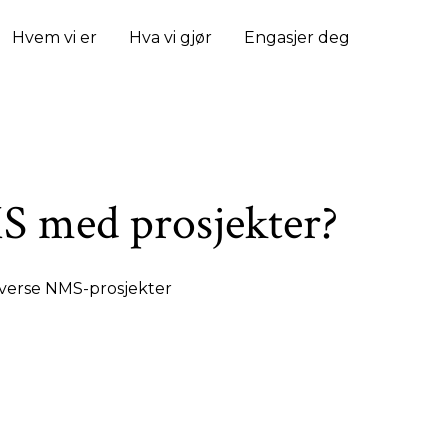
Hvem vi er
Hva vi gjør
Engasjer deg
 med prosjekter?