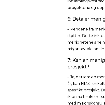
innsamlingskostnade
prosjektene og oppf
6: Betaler meni
– Pengene fra meni
støtter. Dette inklu
menighetene sine mi
misjonsavtale om. M
7: Kan en menig
prosjekt?
– Ja, dersom en meni
år, kan NMS i enkelt
spesifikt prosjekt. 
ikke må bruke ressur
med misjonskonsulen