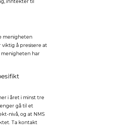
, inntekter til
te menigheten
viktig å presisere at
te menigheten har
esifikt
 i året i minst tre
nger gå til et
jekt-nivå, og at NMS
ktet. Ta kontakt