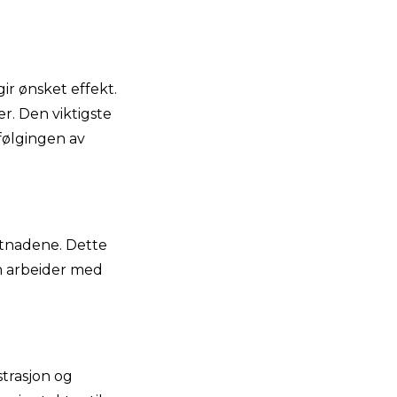
gir ønsket effekt.
r. Den viktigste
pfølgingen av
stnadene. Dette
om arbeider med
strasjon og