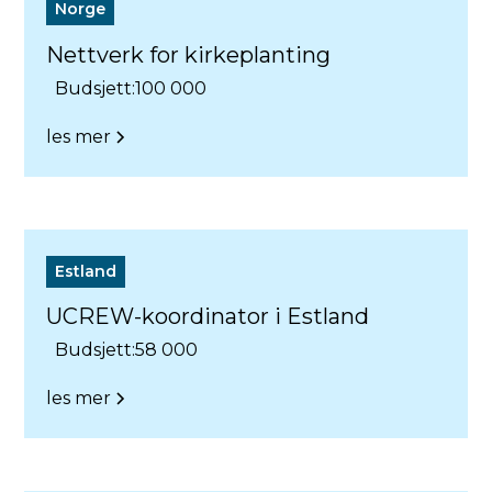
Norge
Nettverk for kirkeplanting
Budsjett:
100 000
les mer
Estland
UCREW-koordinator i Estland
Budsjett:
58 000
les mer