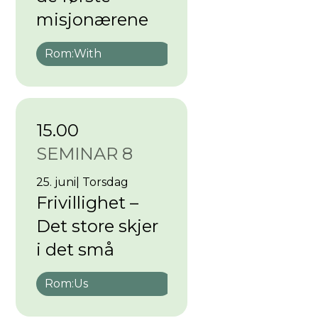
misjonærene
Rom:
With
15.00
SEMINAR 8
25. juni
|
Torsdag
Frivillighet –
Det store skjer
i det små
Rom:
Us