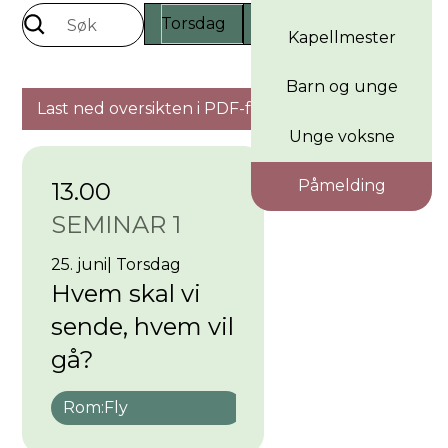
Torsdag
Fredag
Lørdag
Kapellmester
Barn og unge
Last ned oversikten i PDF-format
Unge voksne
Påmelding
13.00
SEMINAR 1
25. juni
|
Torsdag
Hvem skal vi
sende, hvem vil
gå?
Rom:
Fly