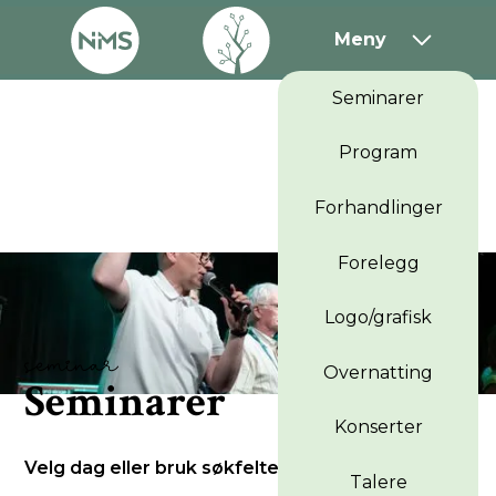
Påmelding
Meny
Seminarer
Program
Forhandlinger
Forelegg
Logo/grafisk
seminar
Overnatting
S
eminarer
Konserter
Velg dag eller bruk søkfeltet
Talere