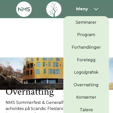
Påmelding
Meny
Seminarer
Program
Forhandlinger
Forelegg
Logo/grafisk
overnatting
Overnatting
Overnatting
Konserter
NMS Sommerfest & Generalforsamling 2026
avholdes på Scandic Flesland Airport. Hotellet
Talere