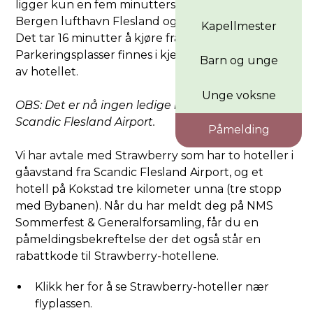
ligger kun en fem minutters spasertur unna
Bergen lufthavn Flesland og Bybanen til Bergen.
Kapellmester
Det tar 16 minutter å kjøre fra Bergen sentrum.
Parkeringsplasser finnes i kjelleren og i nærheten
Barn og unge
av hotellet.
Unge voksne
‍OBS: Det er nå ingen ledige hotellrom ved
Scandic Flesland Airport.
Påmelding
Vi har avtale med Strawberry som har to hoteller i
gåavstand fra Scandic Flesland Airport, og et
hotell på Kokstad tre kilometer unna (tre stopp
med Bybanen). Når du har meldt deg på NMS
Sommerfest & Generalforsamling, får du en
påmeldingsbekreftelse der det også står en
rabattkode til Strawberry-hotellene.
Klikk her for å se Strawberry-hoteller nær
flyplassen.