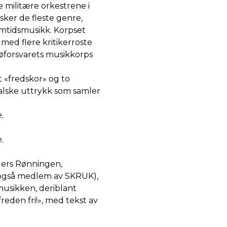
 militære orkestrene i
sker de fleste genre,
samtidsmusikk. Korpset
med flere kritikerroste
jøforsvarets musikkorps
et «fredskor» og to
alske uttrykk som samler
.
.
ders Rønningen,
 også medlem av SKRUK),
usikken, deriblant
eden fri!», med tekst av