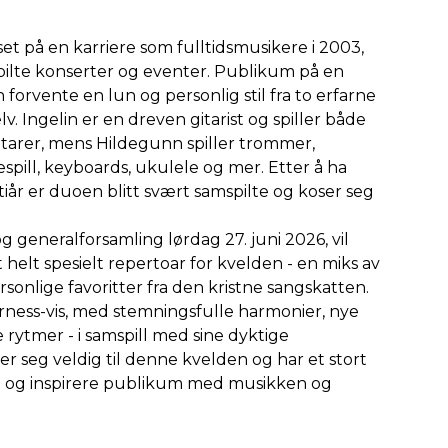
set på en karriere som fulltidsmusikere i 2003,
spilte konserter og eventer. Publikum på en
orvente en lun og personlig stil fra to erfarne
lv. Ingelin er en dreven gitarist og spiller både
gitarer, mens Hildegunn spiller trommer,
spill, keyboards, ukulele og mer. Etter å ha
iår er duoen blitt svært samspilte og koser seg
 generalforsamling lørdag 27. juni 2026, vil
helt spesielt repertoar for kvelden - en miks av
sonlige favoritter fra den kristne sangskatten.
rness-vis, med stemningsfulle harmonier, nye
ytmer - i samspill med sine dyktige
 seg veldig til denne kvelden og har et stort
e og inspirere publikum med musikken og