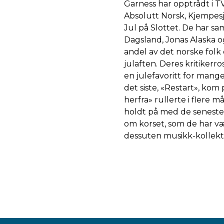
Garness har opptrådt i T
Absolutt Norsk, Kjempesj
Jul på Slottet. De har sa
Dagsland, Jonas Alaska o
andel av det norske folk 
julaften. Deres kritikerr
en julefavoritt for mang
det siste, «Restart», ko
herfra» rullerte i flere 
holdt på med de seneste 
om korset, som de har vær
dessuten musikk-kollekti