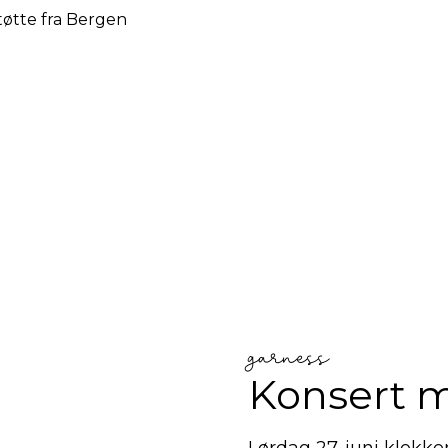
tøtte fra Bergen
garness
Konsert 