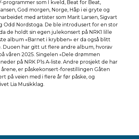
V-programmer som I kveld, Beat for Beat,
ansen, God morgen, Norge, Håp i ei gryte og
marbeidet med artister som Marit Larsen, Sigvart
g Odd Nordstoga. De ble introdusert for en stor
da de holdt sin egen julekonsert på NRK1 lille
oste album «Barnet i krybben» er da også blitt
e. Duoen har gitt ut flere andre album, hvorav
m på våren 2025. Singelen «Dele drømmen
måneder på NRK P1s A-liste. Andre prosjekt de har
årene, er påskekonsert-forestillingen Gåten
t på veien med i flere år før påske, og
vet Lia Musikklag.