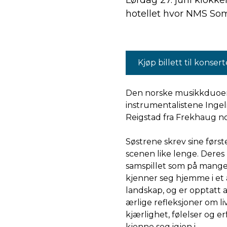
Lørdag 27. juni klokk
hotellet hvor NMS So
Kjøp billett til konser
Den norske musikkduoen 
instrumentalistene Inge
Reigstad fra Frekhaug n
Søstrene skrev sine først
scenen like lenge. Deres
samspillet som på mange 
kjenner seg hjemme i et a
landskap, og er opptatt 
ærlige refleksjoner om li
kjærlighet, følelser og 
kjenne seg igjen i.