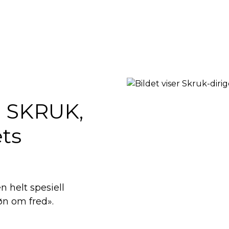
 SKRUK,
ets
n helt spesiell
øn om fred».