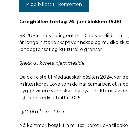
Kjøp billett til konserten
Grieghallen fredag 26. juni klokken 19.00:
SKRUK med sin dirigent Per Oddvar Hildre har
år lange historie skapt vennskap og musikalsk 
landegrenser og kulturelle grenser.
Sjekk ut korets hjemmeside.
Da de reiste til Madagaskar påsken 2024, var de
militærkoret Lova som de har samarbeidet med f
bygge videre vennskap på øya. Fruktene av dett
bøn om fred», utgitt i 2025.
Lytt til albumet her.
Nå kommer besøk fra militærkoret Lova tilbake t