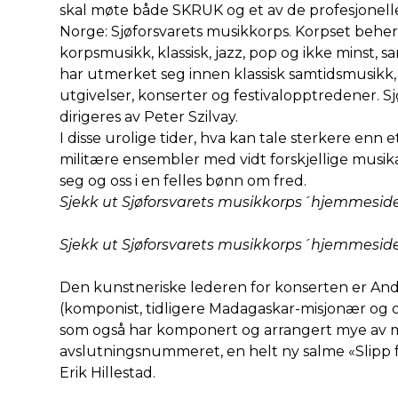
skal møte både SKRUK og et av de profesjonelle
Norge: Sjøforsvarets musikkorps. Korpset beher
korpsmusikk, klassisk, jazz, pop og ikke minst, 
har utmerket seg innen klassisk samtidsmusikk, 
utgivelser, konserter og festivalopptredener. S
dirigeres av Peter Szilvay.
I disse urolige tider, hva kan tale sterkere enn 
militære ensembler med vidt forskjellige musik
seg og oss i en felles bønn om fred.
Sjekk ut Sjøforsvarets musikkorps´hjemmeside
Sjekk ut Sjøforsvarets musikkorps´hjemmeside
Den kunstneriske lederen for konserten er An
(komponist, tidligere Madagaskar-misjonær og
som også har komponert og arrangert mye av m
avslutningsnummeret, en helt ny salme «Slipp fr
Erik Hillestad.