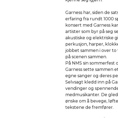
Garness har, siden de sat
erfaring fra rundt 1000 
konsert med Garness kan f
artister som byr på seg se
akustiske og elektriske 
perkusjon, harper, klokke
jobbet sammen i over to t
på scenen sammen.
På NMS sin sommerfest og
Garness sette sammen et 
egne sanger og deres per
Selvsagt kledd inn på Ga
vendinger og spennende r
medmusikanter. De gleder
ønske om å bevege, løft
tekstene de fremfører.