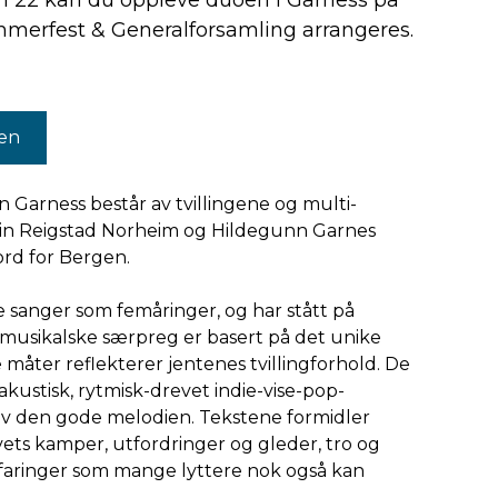
en 22 kan du oppleve duoen i Garness på
mmerfest & Generalforsamling arrangeres.
ten
Garness består av tvillingene og multi-
lin Reigstad Norheim og Hildegunn Garnes
ord for Bergen.
e sanger som femåringer, og har stått på
 musikalske særpreg er basert på det unike
måter reflekterer jentenes tvillingforhold. De
kustisk, rytmisk-drevet indie-vise-pop-
av den gode melodien. Tekstene formidler
vets kamper, utfordringer og gleder, tro og
erfaringer som mange lyttere nok også kan