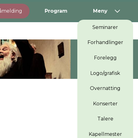
åmelding
Program
Meny
Seminarer
Forhandlinger
Forelegg
Logo/grafisk
Overnatting
Konserter
Talere
Kapellmester