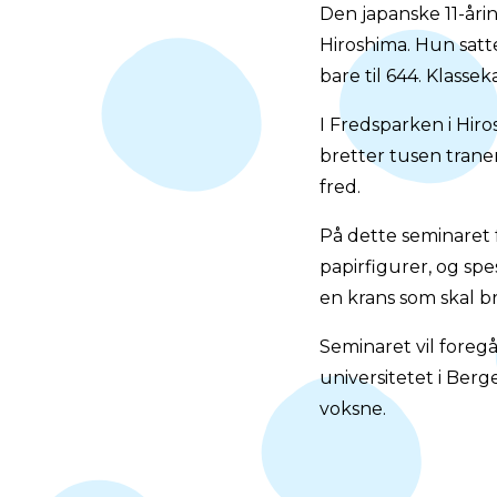
Den japanske 11-åri
Hiroshima. Hun satt
bare til 644. Klass
I Fredsparken i Hir
bretter tusen tran
fred.
På dette seminaret f
papirfigurer, og spe
en krans som skal b
Seminaret vil foreg
universitetet i Berg
voksne.