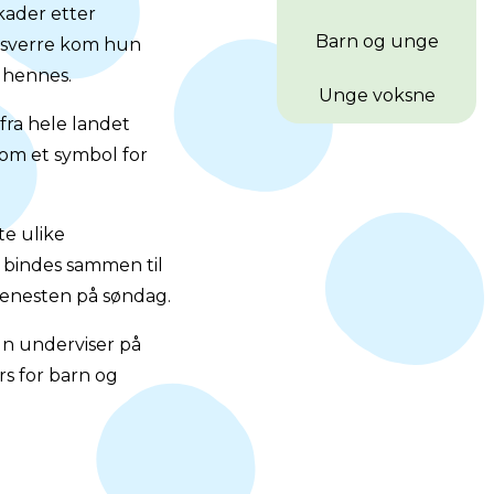
kader etter
Barn og unge
essverre kom hun
 hennes.
Unge voksne
fra hele landet
om et symbol for
te ulike
il bindes sammen til
jenesten på søndag.
un underviser på
rs for barn og