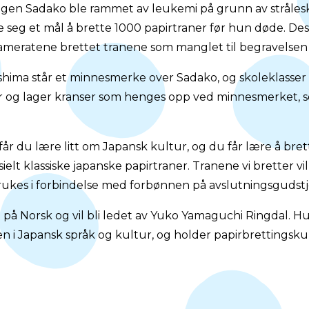
ngen Sadako ble rammet av leukemi på grunn av stråles
e seg et mål å brette 1000 papirtraner før hun døde. D
ekameratene brettet tranene som manglet til begravelsen
oshima står et minnesmerke over Sadako, og skoleklasser 
er og lager kranser som henges opp ved minnesmerket, s
år du lære litt om Japansk kultur, og du får lære å bret
sielt klassiske japanske papirtraner. Tranene vi bretter v
rukes i forbindelse med forbønnen på avslutningsgudst
å på Norsk og vil bli ledet av Yuko Yamaguchi Ringdal. H
en i Japansk språk og kultur, og holder papirbrettingsku