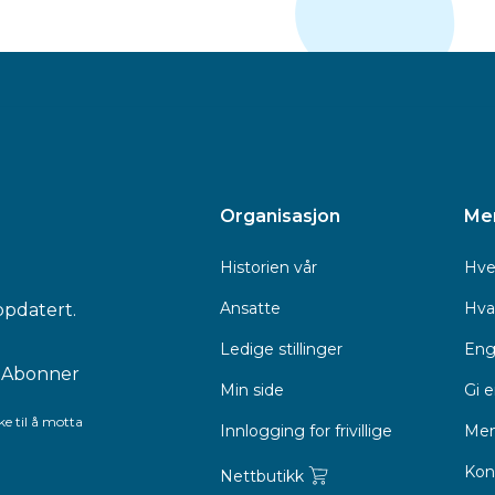
Organisasjon
Me
Historien vår
Hve
Ansatte
Hva 
ppdatert.
Ledige stillinger
Eng
Min side
Gi 
e til å motta
Innlogging for frivillige
Men
Kon
Nettbutikk