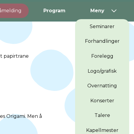
åmelding
Program
Meny
Seminarer
Forhandlinger
Forelegg
Logo/grafisk
Overnatting
Konserter
Talere
les Origami. Men å
Kapellmester