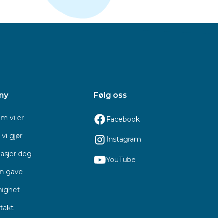
ny
Følg oss
m vi er
Facebook
vi gjør
Instagram
asjer deg
YouTube
en gave
ighet
takt