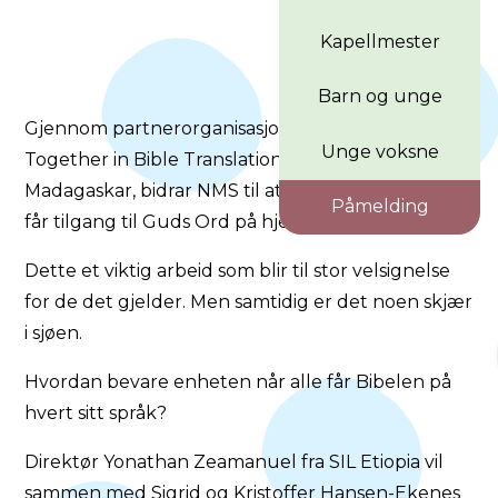
Kapellmester
Barn og unge
Gjennom partnerorganisasjonene SIL Etiopia og
Unge voksne
Together in Bible Translation (TiBT) på
Madagaskar, bidrar NMS til at nye folkegrupper
Påmelding
får tilgang til Guds Ord på hjertespråket.
Dette et viktig arbeid som blir til stor velsignelse
for de det gjelder. Men samtidig er det noen skjær
i sjøen.
Hvordan bevare enheten når alle får Bibelen på
hvert sitt språk?
Direktør Yonathan Zeamanuel fra SIL Etiopia vil
sammen med Sigrid og Kristoffer Hansen-Ekenes