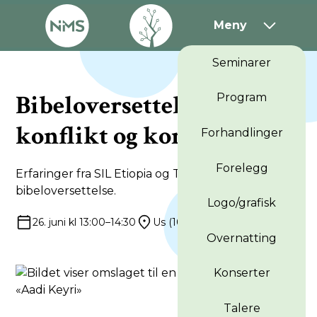
Meny
Seminarer
Bibeloversettelse –
Program
konflikt og konsensus
Forhandlinger
Forelegg
Erfaringer fra SIL Etiopia og TiBT om
bibeloversettelse.
Logo/grafisk
26. juni kl 13:00–14:30
Us (100 stk)
Overnatting
Konserter
Talere