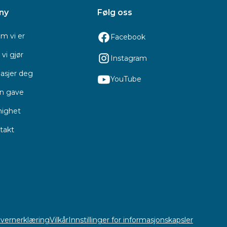
ny
Følg oss
m vi er
Facebook
vi gjør
Instagram
asjer deg
YouTube
en gave
ighet
takt
vernerklæring
Vilkår
Innstillinger for informasjonskapsler