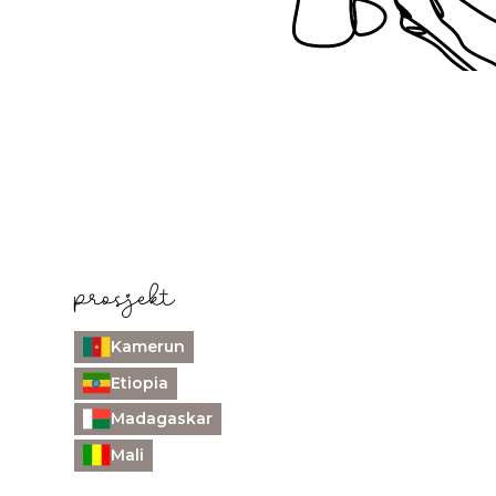
prosjekt
Kamerun
Etiopia
Madagaskar
Mali