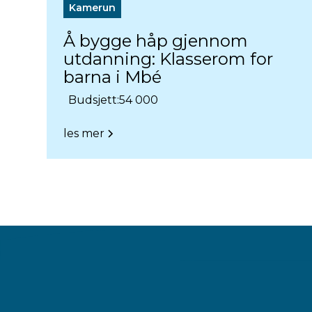
Kamerun
Å bygge håp gjennom
utdanning: Klasserom for
barna i Mbé
Budsjett:
54 000
les mer