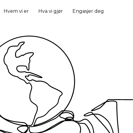
Hvem vi er
Hva vi gjør
Engasjer deg