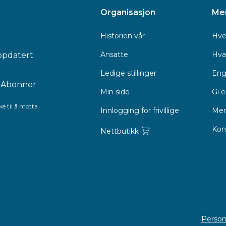
Organisasjon
Me
Historien vår
Hve
Ansatte
Hva 
ppdatert.
Ledige stillinger
Eng
Min side
Gi 
e til å motta
Innlogging for frivillige
Men
Kon
Nettbutikk
Person