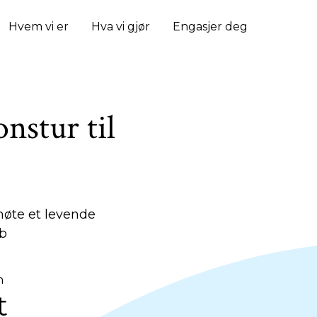
Hvem vi er
Hva vi gjør
Engasjer deg
nstur til
møte et levende
rb
n
t