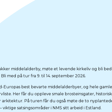
akker middelalderby, møte et levende kirkeliv og bli b
? Bli med på tur fra 9. til 14. september 2026.
rd-Europas best bevarte middelalderbyer, og hele gaml
ste. Her får du oppleve smale brosteinsgater, historiske
 arkitektur. På turen får du også møte de to nyplante
iktige satsingsområder i NMS sitt arbeid i Estland.