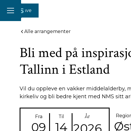
Gi en gave
Alle arrangementer
Bli med på inspirasjo
Tallinn i Estland
Vil du oppleve en vakker middelalderby, 
kirkeliv og bli bedre kjent med NMS sitt a
Regio
Fra
Til
År
Øs
09
14
2026