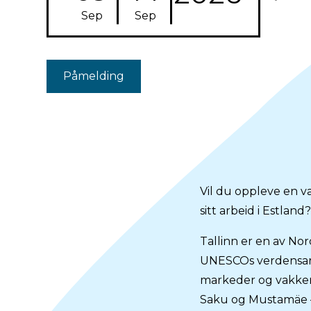
Sep
Sep
Påmelding
Vil du oppleve en v
sitt arbeid i Estland
Tallinn er en av No
UNESCOs verdensarvli
markeder og vakker
Saku og Mustamäe – v