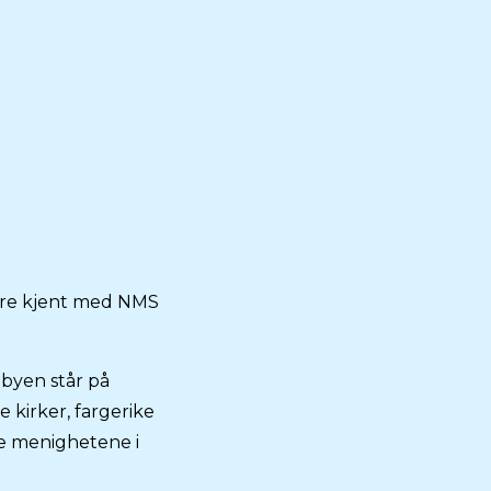
edre kjent med NMS
ebyen står på
 kirker, fargerike
de menighetene i