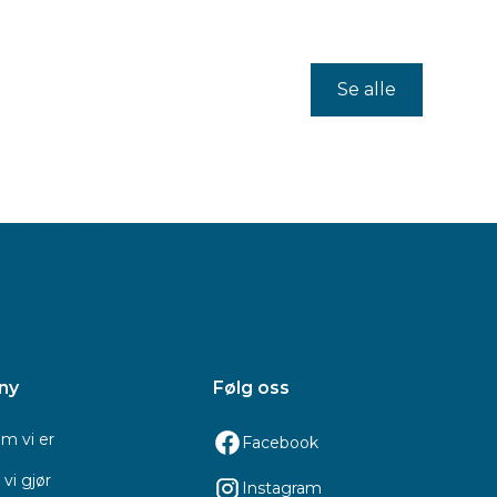
Se alle
ny
Følg oss
m vi er
Facebook
vi gjør
Instagram