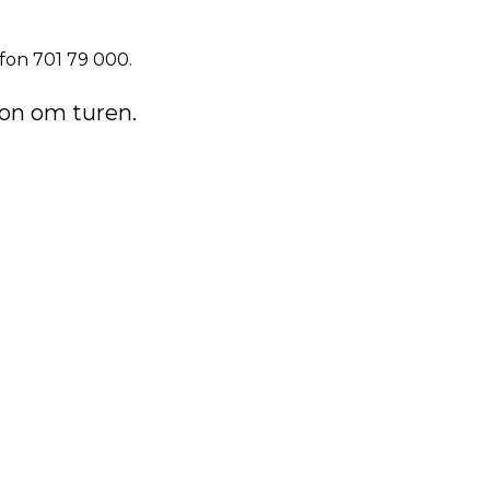
efon 701 79 000.
jon om turen.