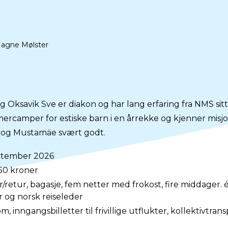
Magne Mølster
g Oksavik Sve er diakon og har lang erfaring fra NMS sitt 
rcamper for estiske barn i en årrekke og kjenner misj
 og Mustamäe svært godt.
september 2026
50 kroner
r/retur, bagasje, fem netter med frokost, fire middager. 
r og norsk reiseleder
, inngangsbilletter til frivillige utflukter, kollektivtransp