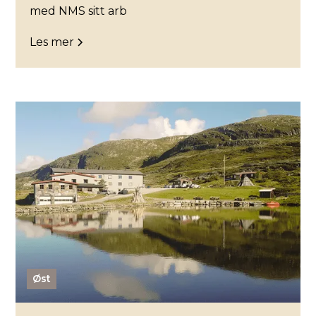
med NMS sitt arb
Les mer
Øst