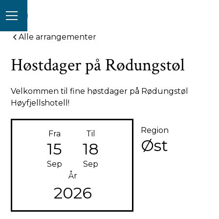
Alle arrangementer
Høstdager på Rødungstøl
Velkommen til fine høstdager på Rødungstøl
Høyfjellshotell!
Region
Fra
Til
Øst
15
18
Sep
Sep
År
2026