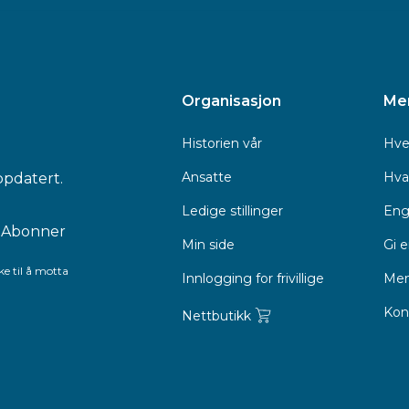
Organisasjon
Me
Historien vår
Hve
Ansatte
Hva 
ppdatert.
Ledige stillinger
Eng
Min side
Gi 
e til å motta
Innlogging for frivillige
Men
Kon
Nettbutikk