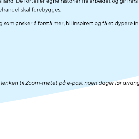
iland. De forteller egne historier fra arbeidet og gir innsi
ehandel skal forebygges.
 som ønsker å forstå mer, bli inspirert og få et dypere in
ndt lenken til Zoom-møtet på e-post noen dager før arra