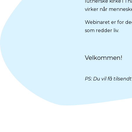
lutherske kirke i Tha
virker når mennesk
Webinaret er for deg
som redder liv.
Velkommen!
PS: Du vil få tilse