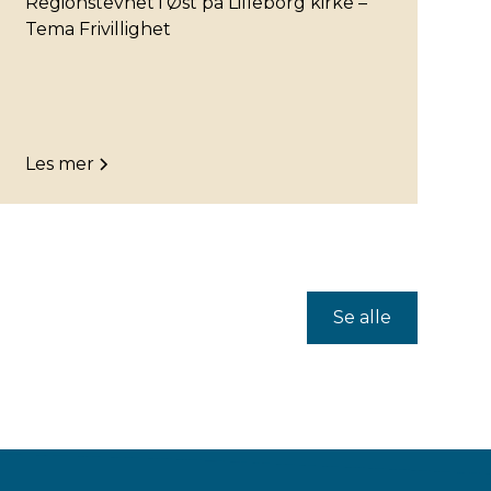
Regionstevnet i Øst på Lilleborg kirke –
Tema Frivillighet
Les mer
Se alle