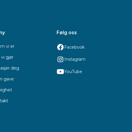
ny
Følg oss
m vi er
Facebook
vi gjør
Instagram
asjer deg
YouTube
en gave
ighet
takt