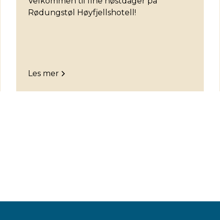
Velkommen til fine høstdager på
Rødungstøl Høyfjellshotell!
Les mer