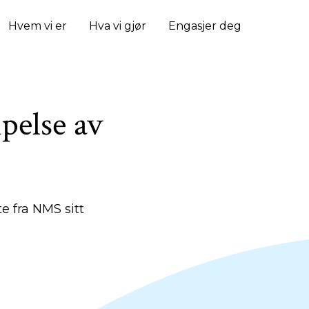
Hvem vi er
Hva vi gjør
Engasjer deg
pelse av
te fra NMS sitt