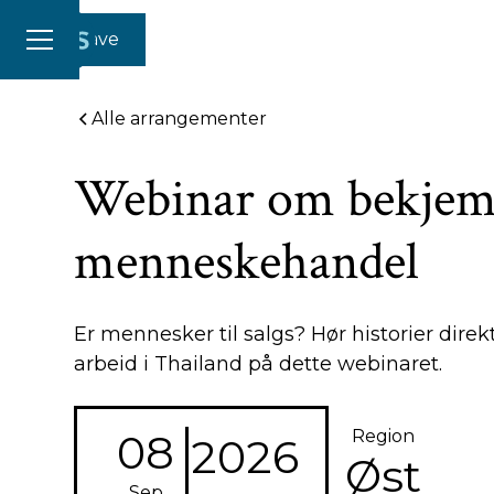
Gi en gave
Alle arrangementer
Webinar om bekjem
menneskehandel
Er mennesker til salgs? Hør historier direk
arbeid i Thailand på dette webinaret.
08
Region
2026
Øst
Sep