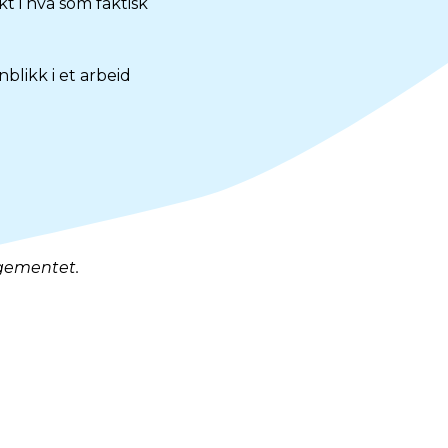
kt i hva som faktisk
nblikk i et arbeid
ngementet.