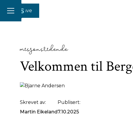
Gi en gave
misjonstidende
Velkommen til Berg
SJEF: – Her blir det fest, sier Bjarne Andersen og øn
generalforsamling og sommerfest på Scandic Flesland
Skrevet av:
Publisert:
Martin Eikeland
7.10.2025