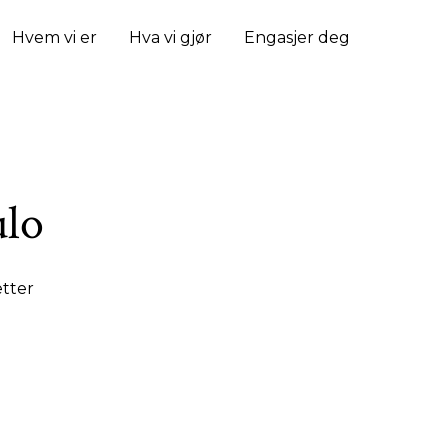
Hvem vi er
Hva vi gjør
Engasjer deg
ulo
 talt fylt med nytt liv!