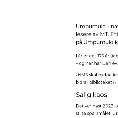
Umpumulo – navn
lesere av MT. Et
på Umpumulo igj
I år er det 175 år s
– og her har Den eva
«NMS skal hjelpe ki
bidra i biblioteket?»
Salig kaos
Det var høst 2023, o
stilte spørsmålet. G