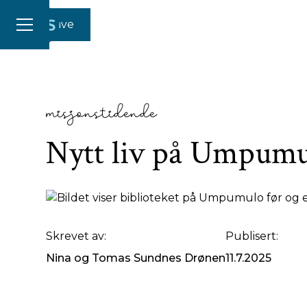
Gi en gave
misjonstidende
Nytt liv på Umpum
FØR OG ETTER: Biblioteket på Umpumulo er bokstavelig
Skrevet av:
Publisert:
Nina og Tomas Sundnes Drønen
11.7.2025