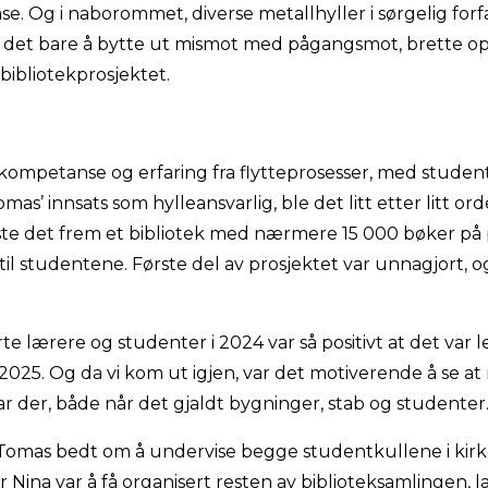
se. Og i naborommet, diverse metallhyller i sørgelig for
ar det bare å bytte ut mismot med pågangsmot, brette 
ibliotekprosjektet.
kompetanse og erfaring fra flytteprosesser, med stude
s’ innsats som hylleansvarlig, ble det litt etter litt orde
te det frem et bibliotek med nærmere 15 000 bøker på p
til studentene. Første del av prosjektet var unnagjort, 
 lærere og studenter i 2024 var så positivt at det var let
i 2025. Og da vi kom ut igjen, var det motiverende å se 
 var der, både når det gjaldt bygninger, stab og studenter
omas bedt om å undervise begge studentkullene i kirke
r Nina var å få organisert resten av biblioteksamlingen,