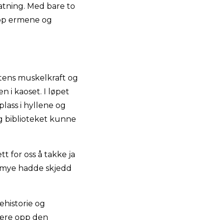
fatning. Med bare to
opp ermene og
ntens muskelkraft og
n i kaoset. I løpet
lass i hyllene og
og biblioteket kunne
t for oss å takke ja
at mye hadde skjedd
.
historie og
 lære opp den