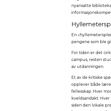
nyansatte biblioteka
informasjonskompet
Hyllemetersp
En «hyllemetersplei
pengene som ble gitt
For tiden er det ci
campus, resten stud
av utdanningen.
Et av de kritiske s
opplever både lærere
fellesskap. Hver mor
kveldsandakt. Hver 
siden den lokale pre