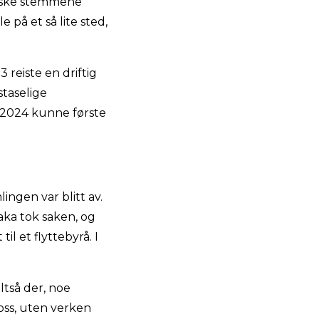
tiske stemmene
på et så lite sted,
reiste en driftig
staselige
r 2024 kunne første
ingen var blitt av.
aka tok saken, og
il et flyttebyrå. I
ltså der, noe
 oss, uten verken