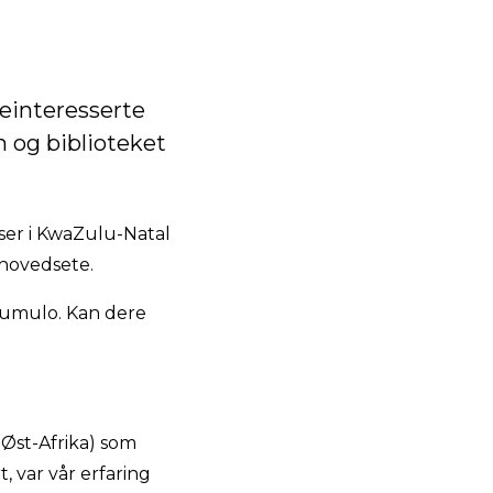
einteresserte
n og biblioteket
åser i KwaZulu-Natal
 hovedsete.
pumulo. Kan dere
 Øst-Afrika) som
, var vår erfaring