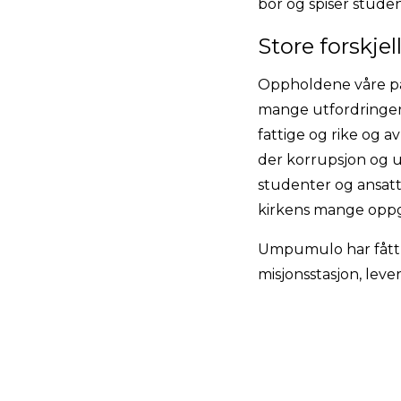
bor og spiser stud
Store forskjel
Oppholdene våre på
mange utfordringer.
fattige og rike og a
der korrupsjon og u
studenter og ansatte
kirkens mange oppg
Umpumulo har fått ny
misjonsstasjon, lev