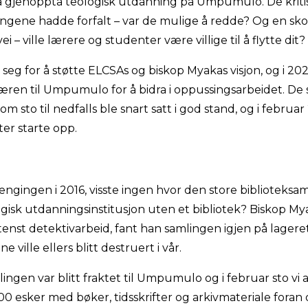
r å gjenoppta teologisk utdanning på Umpumulo. De kri
gene hadde forfalt – var de mulige å redde? Og en skole 
ei – ville lærere og studenter være villige til å flytte dit?
 for å støtte ELCSAs og biskop Myakas visjon, og i 2023 
ren til Umpumulo for å bidra i oppussingsarbeidet. De 
sto til nedfalls ble snart satt i god stand, og i februa
er starte opp.
ngingen i 2016, visste ingen hvor den store biblioteksaml
gisk utdanningsinstitusjon uten et bibliotek? Biskop My
ntenst detektivarbeid, fant han samlingen igjen på lageret t
e ville ellers blitt destruert i vår.
gen var blitt fraktet til Umpumulo og i februar sto vi a
00 esker med bøker, tidsskrifter og arkivmateriale foran