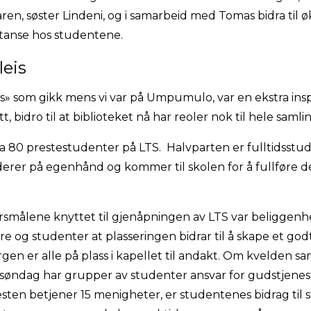
ren, søster Lindeni, og i samarbeid med Tomas bidra til ø
anse hos studentene.
leis
s» som gikk mens vi var på Umpumulo, var en ekstra insp
, bidro til at biblioteket nå har reoler nok til hele samli
rka 80 prestestudenter på LTS. Halvparten er fulltidsst
erer på egenhånd og kommer til skolen for å fullføre d
pørsmålene knyttet til gjenåpningen av LTS var beliggenh
 og studenter at plasseringen bidrar til å skape et godt
gen er alle på plass i kapellet til andakt. Om kvelden sam
søndag har grupper av studenter ansvar for gudstjenester
sten betjener 15 menigheter, er studentenes bidrag til sto