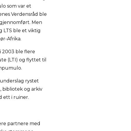
ulo som var et
kenes Verdensråd ble
e gjennomført. Men
 LTS ble et viktig
ør-Afrika.
 i 2003 ble flere
 (LTI) og flyttet til
 Umpumulo.
 underslag rystet
 bibliotek og arkiv
 ett i ruiner.
gere partnere med