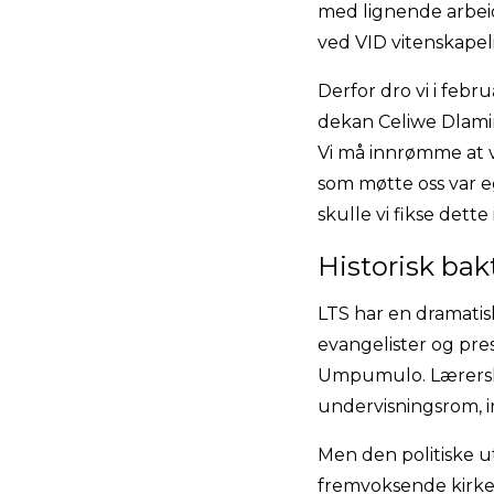
med lignende arbeid
ved VID vitenskapel
Derfor dro vi i febr
dekan Celiwe Dlamin
Vi må innrømme at vå
som møtte oss var eg
skulle vi fikse dett
Historisk ba
LTS har en dramatisk
evangelister og pre
Umpumulo. Lærerskol
undervisningsrom, in
Men den politiske ut
fremvoksende kirke