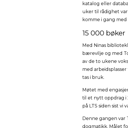
katalog eller databa
uker til rådighet v
komme i gang med b
15 000 bøker
Med Ninas bibliotek
bærevilje og med Toma
av de to ukene voks
med arbeidsplasser 
tas i bruk.
Møtet med engasjerte
til et nytt oppdrag 
på LTS siden sist vi
Denne gangen var T
dogmatikk. Målet fo