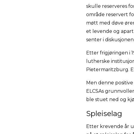
skulle reserveres f
område reservert fo
møtt med døve ører 
et levende og aparth
senter i diskusjonen
Etter frigjøringen i 
lutherske institusjo
Pietermaritzburg. E
Men denne positive 
ELCSAs grunnvoller,
ble stuet ned og kjør
Spleiselag
Etter krevende år u