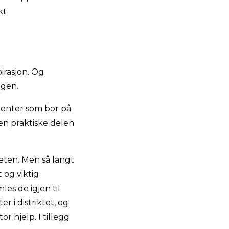
kt
irasjon. Og
ngen.
udenter som bor på
en praktiske delen
eten. Men så langt
 og viktig
les de igjen til
 i distriktet, og
r hjelp. I tillegg