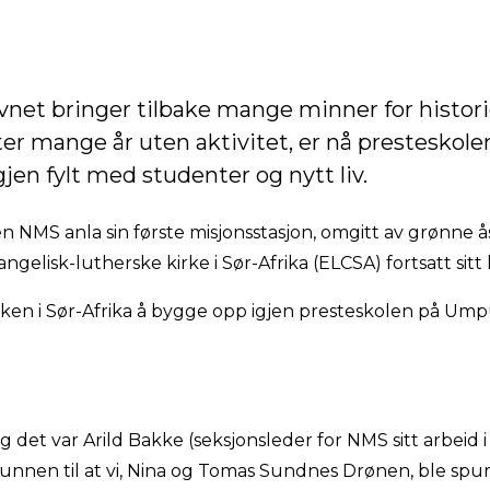
et bringer tilbake mange minner for histori
ter mange år uten aktivitet, er nå presteskole
en fylt med studenter og nytt liv.
iden NMS anla sin første misjonsstasjon, omgitt av grønne 
ngelisk-lutherske kirke i Sør-Afrika (ELCSA) fortsatt sitt
rken i Sør-Afrika å bygge opp igjen presteskolen på Um
g det var Arild Bakke (seksjonsleder for NMS sitt arbeid i
runnen til at vi, Nina og Tomas Sundnes Drønen, ble spurt