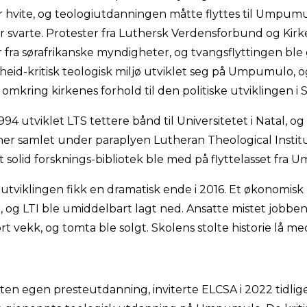
or hvite, og teologiutdanningen måtte flyttes til Umpum
r svarte. Protester fra Luthersk Verdensforbund og Kir
fra sørafrikanske myndigheter, og tvangsflyttingen bl
eid-kritisk teologisk miljø utviklet seg på Umpumulo, og
 omkring kirkenes forhold til den politiske utviklingen i S
1994 utviklet LTS tettere bånd til Universitetet i Natal, og
ner samlet under paraplyen Lutheran Theological Institute
t solid forsknings-bibliotek ble med på flyttelasset fra
utviklingen fikk en dramatisk ende i 2016. Et økonomisk
 og LTI ble umiddelbart lagt ned. Ansatte mistet jobben,
t vekk, og tomta ble solgt. Skolens stolte historie lå med
ten egen presteutdanning, inviterte ELCSA i 2022 tidli