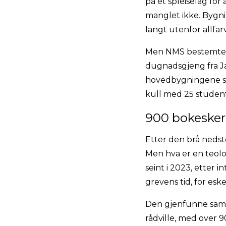
på et spleiselag fo
manglet ikke. Bygnin
langt utenfor allfarv
Men NMS bestemte seg
dugnadsgjeng fra Jæ
hovedbygningene som 
kull med 25 student
900 bokesker
Etter den brå nedste
Men hva er en teolo
seint i 2023, etter i
grevens tid, for esken
Den gjenfunne samlin
rådville, med over 9