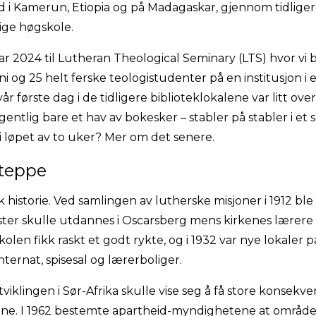
 i Kamerun, Etiopia og på Madagaskar, gjennom tidliger
ige høgskole.
uar 2024 til Lutheran Theological Seminary (LTS) hvor vi 
i og 25 helt ferske teologistudenter på en institusjon i
r første dag i de tidligere biblioteklokalene var litt ove
entlig bare et hav av bokesker – stabler på stabler i et 
e i løpet av to uker? Mer om det senere.
kteppe
 historie. Ved samlingen av lutherske misjoner i 1912 bl
ster skulle utdannes i Oscarsberg mens kirkenes lærere
en fikk raskt et godt rykte, og i 1932 var nye lokaler 
ternat, spisesal og lærerboliger.
viklingen i Sør-Afrika skulle vise seg å få store konsekve
ne. I 1962 bestemte apartheid-myndighetene at område