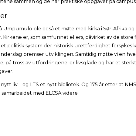
entene sammen og de har praktiske oppgaver på campus
ler
 Umpumulo ble også et møte med kirka i Sør-Afrika o
 Kirkene er, som samfunnet ellers, påvirket av de store
v et politisk system der historisk urettferdighet forsøke
nderslag bremser utviklingen. Samtidig møtte vi en hv
, på tross av utfordringene, er livsglade og har et ster
aver.
tt liv – og LTS et nytt bibliotek. Og 175 år etter at NMS 
er samarbeidet med ELCSA videre.