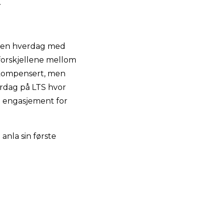
.
g en hverdag med
 forskjellene mellom
s kompensert, men
erdag på LTS hvor
kt engasjement for
anla sin første