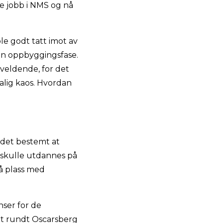
e jobb i NMS og nå
ble godt tatt imot av
 en oppbyggingsfase.
rveldende, for det
salig kaos. Hvordan
e det bestemt at
 skulle utdannes på
på plass med
nser for de
t rundt Oscarsberg