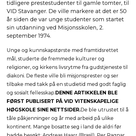
tidligere prestestudenter til gamle tomter, til
VID Stavanger. De ville markere at det er 50
år siden de var unge studenter som startet
sin utdanning ved Misjonsskolen, 2.
september 1974.
Unge og kunnskapstørste med framtidsrettet
mål, studerte de fremmede kulturer og
religioner, og kirkens livsrytme fra gudstjeneste til
diakoni. De fleste ville bli misjonsprester og ser
tilbake med takk på en studietid med godt faglig
og sosialt fellesskap.
DENNE ARTIKKELEN BLE
FØRST PUBLISERT PÅ VID VITENSKAPELIGE
HØGSKOLE SINE NETTSIDER.
De ble utrustet til å
tåle påkjenninger og år med arbeid på ulike
kontinent. Mange bosatte seg i land de aldri før
hadde besøkt: Andreas Haarr (Brasil), Per Ragnar