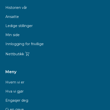
Historien vår
Ansatte
Ledige stillinger
Min side
Innlogging for frivillige
Nettbutikk
Meny
Hvem vi er
Hva vi gjør
Engasjer deg
Gi en gave