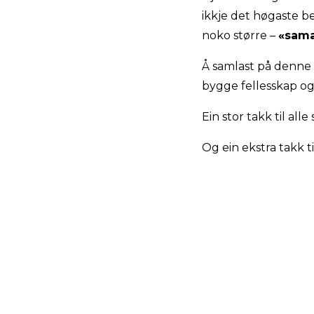
ikkje det høgaste be
noko større –
«sama
Å samlast på denne 
bygge fellesskap og 
Ein stor takk til all
Og ein ekstra takk ti