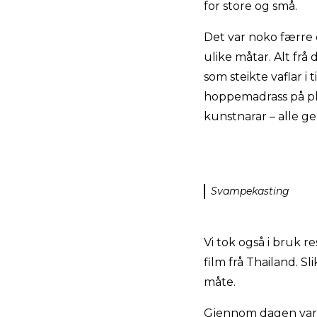
for store og små.
Det var noko færre 
ulike måtar. Alt fr
som steikte vaflar i 
hoppemadrass på pl
kunstnarar – alle ge
Svampekasting
Vi tok også i bruk
film frå Thailand. S
måte.
Gjennom dagen vart 