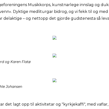
ngeforeningens Musikkorps, kunstnarlege innslag og du
nn». Dyktige medliturgar bidrog, og vi fekk til og med
ar delaktige – og nettopp det gjorde gudstenesta så lev
rd og Karen Flatø
hle Johansen
 det lagt opp til aktivitetar og "kyrkjekaffi", med vaflar, 