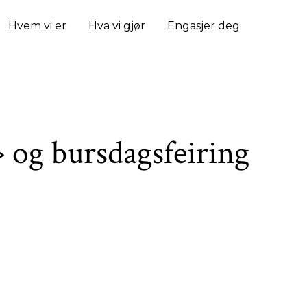
Hvem vi er
Hva vi gjør
Engasjer deg
 og bursdagsfeiring