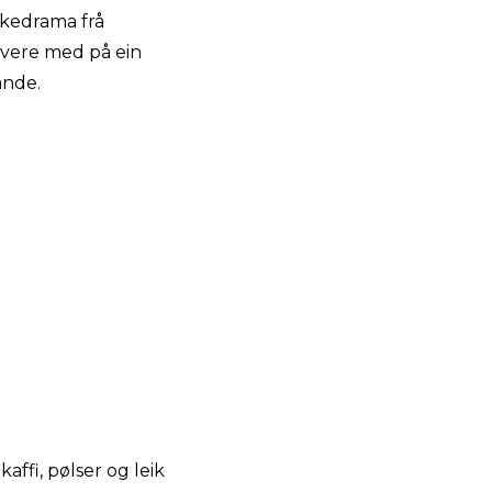
kkedrama frå
 vere med på ein
ande.
kaffi, pølser og leik