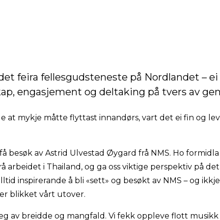
 det feira fellesgudsteneste på Nordlandet – e
kap, engasjement og deltaking på tvers av ge
e at mykje måtte flyttast innandørs, vart det ei fin og 
 få besøk av Astrid Ulvestad Øygard frå NMS. Ho formidla
å arbeidet i Thailand, og ga oss viktige perspektiv på d
 alltid inspirerande å bli «sett» og besøkt av NMS – og ikkj
er blikket vårt utover.
g av breidde og mangfald. Vi fekk oppleve flott musikk