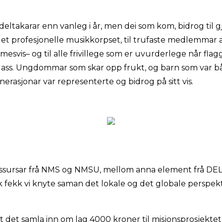
deltakarar enn vanleg i år, men dei som kom, bidrog til
å det profesjonelle musikkorpset, til trufaste medlemmar
timesvis– og til alle frivillege som er uvurderlege når fla
ass. Ungdommar som skar opp frukt, og barn som var b
nerasjonar var representerte og bidrog på sitt vis.
 ressursar frå NMS og NMSU, mellom anna element frå D
lik fekk vi knyte saman det lokale og det globale perspek
det samla inn om lag 4000 kroner til misjonsprosjektet.