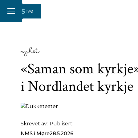
Gi en gave
nyhet
«Saman som kyrkje»
i Nordlandet kyrkje
Feiring av kyrkja sin bursdag på Nordlandet
Skrevet av:
Publisert:
NMS i Møre
28.5.2026