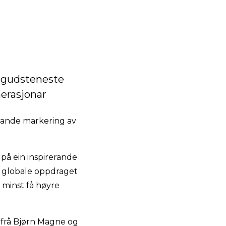
i gudsteneste
nerasjonar
levande markering av
 på ein inspirerande
et globale oppdraget
e minst få høyre
 frå Bjørn Magne og