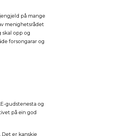
 gjengjeld på mange
 av menighetsrådet
gg skal opp og
åde forsongarar og
ELE-gudstenesta og
tivet på ein god
 Det er kanskje