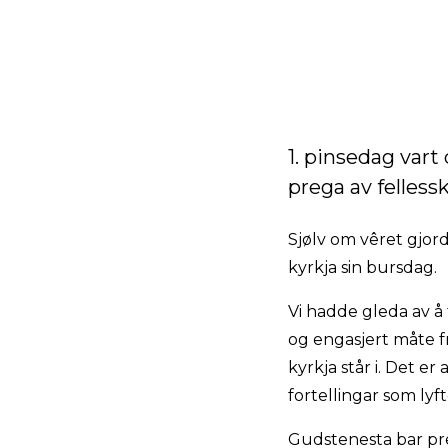
1. pinsedag vart
prega av felless
Sjølv om vêret gjord
kyrkja sin bursdag.
Vi hadde gleda av å
og engasjert måte fr
kyrkja står i. Det er
fortellingar som lyft
Gudstenesta bar pre