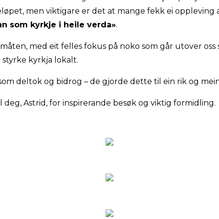
løpet, men viktigare er det at mange fekk ei oppleving a
n som kyrkje i heile verda»
.
måten, med eit felles fokus på noko som går utover oss s
styrke kyrkja lokalt.
e som deltok og bidrog – de gjorde dette til ein rik og mei
l deg, Astrid, for inspirerande besøk og viktig formidling.