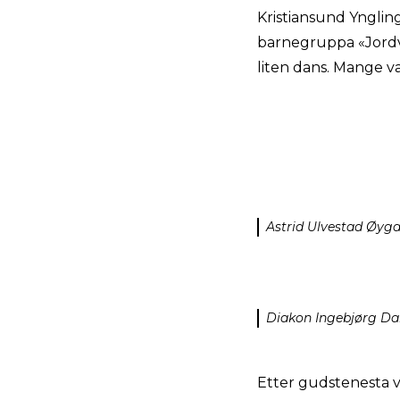
Kristiansund Yngli
barnegruppa «Jordve
liten dans. Mange v
Astrid Ulvestad Øyga
Diakon Ingebjørg Da
Etter gudstenesta var