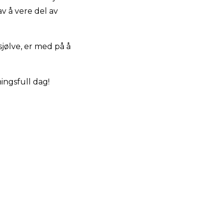
v å vere del av
jølve, er med på å
ningsfull dag!