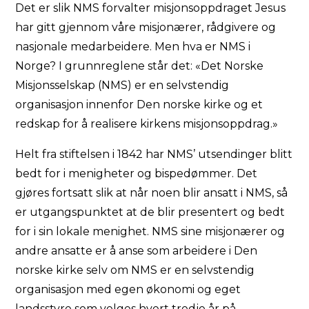
Det er slik NMS forvalter misjonsoppdraget Jesus
har gitt gjennom våre misjonærer, rådgivere og
nasjonale medarbeidere. Men hva er NMS i
Norge? I grunnreglene står det: «Det Norske
Misjonsselskap (NMS) er en selvstendig
organisasjon innenfor Den norske kirke og et
redskap for å realisere kirkens misjonsoppdrag.»
Helt fra stiftelsen i 1842 har NMS’ utsendinger blitt
bedt for i menigheter og bispedømmer. Det
gjøres fortsatt slik at når noen blir ansatt i NMS, så
er utgangspunktet at de blir presentert og bedt
for i sin lokale menighet. NMS sine misjonærer og
andre ansatte er å anse som arbeidere i Den
norske kirke selv om NMS er en selvstendig
organisasjon med egen økonomi og eget
landsstyre som velges hvert tredje år på