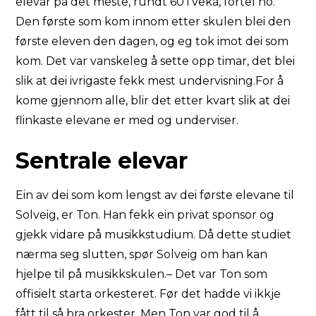
elevar på det meste, rundt 60 i veka, fortel ho.
Den første som kom innom etter skulen blei den
første eleven den dagen, og eg tok imot dei som
kom. Det var vanskeleg å sette opp timar, det blei
slik at dei ivrigaste fekk mest undervisning.For å
kome gjennom alle, blir det etter kvart slik at dei
flinkaste elevane er med og underviser.
Sentrale elevar
Ein av dei som kom lengst av dei første elevane til
Solveig, er Ton. Han fekk ein privat sponsor og
gjekk vidare på musikkstudium. Då dette studiet
nærma seg slutten, spør Solveig om han kan
hjelpe til på musikkskulen.– Det var Ton som
offisielt starta orkesteret. Før det hadde vi ikkje
fått til så bra orkester. Men Ton var god til å