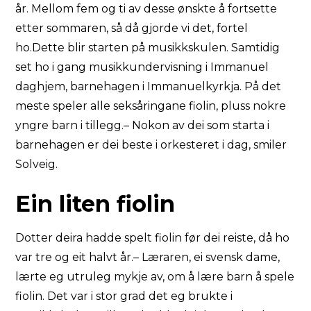
år. Mellom fem og ti av desse ønskte å fortsette
etter sommaren, så då gjorde vi det, fortel
ho.Dette blir starten på musikkskulen. Samtidig
set ho i gang musikkundervisning i Immanuel
daghjem, barnehagen i Immanuelkyrkja. På det
meste speler alle seksåringane fiolin, pluss nokre
yngre barn i tillegg.– Nokon av dei som starta i
barnehagen er dei beste i orkesteret i dag, smiler
Solveig.
Ein liten fiolin
Dotter deira hadde spelt fiolin før dei reiste, då ho
var tre og eit halvt år.– Læraren, ei svensk dame,
lærte eg utruleg mykje av, om å lære barn å spele
fiolin. Det var i stor grad det eg brukte i