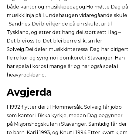
både kantor og musikkpedagog.Ho møtte Dag på
musikklinja på Lundehaugen vidaregåande skule
i Sandnes. Dei blei kjende på ein skuletur til
Tyskland, og etter det hang dei stort sett i lag.–
Det blei oss to. Det blei berre slik, smiler
Solveig.Dei deler musikkinteressa. Dag har dirigert
fleire kor og syng no i domkoret i Stavanger. Han
har spela i korps i mange år og har også spela i
heavyrockband.
Avgjerda
I 1992 flytter dei til Hommersåk. Solveig får jobb
som kantor i Riska kyrkje, medan Dag begynner
på Misjonshøgskulen i Stavanger. Samtidig får dei
to barn. Kari i 1993, og Knut i 1994.Etter kvart kjem