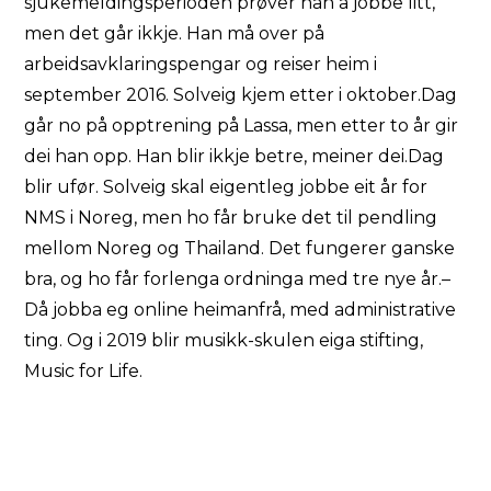
sjukemeldingsperioden prøver han å jobbe litt,
men det går ikkje. Han må over på
arbeidsavklaringspengar og reiser heim i
september 2016. Solveig kjem etter i oktober.Dag
går no på opptrening på Lassa, men etter to år gir
dei han opp. Han blir ikkje betre, meiner dei.Dag
blir ufør. Solveig skal eigentleg jobbe eit år for
NMS i Noreg, men ho får bruke det til pendling
mellom Noreg og Thailand. Det fungerer ganske
bra, og ho får forlenga ordninga med tre nye år.–
Då jobba eg online heimanfrå, med administrative
ting. Og i 2019 blir musikk-skulen eiga stifting,
Music for Life.