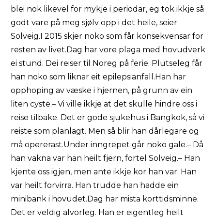
blei nok likevel for mykje i periodar, eg tok ikkje så
godt vare på meg sjølv opp i det heile, seier
Solveig.I 2015 skjer noko som får konsekvensar for
resten av livet.Dag har vore plaga med hovudverk
ei stund. Dei reiser til Noreg på ferie. Plutseleg får
han noko som liknar eit epilepsianfall.Han har
opphoping av væske i hjernen, på grunn av ein
liten cyste.– Vi ville ikkje at det skulle hindre oss i
reise tilbake. Det er gode sjukehus i Bangkok, så vi
reiste som planlagt. Men så blir han dårlegare og
må opererast.Under inngrepet går noko gale.– Då
han vakna var han heilt fjern, fortel Solveig.– Han
kjente oss igjen, men ante ikkje kor han var. Han
var heilt forvirra. Han trudde han hadde ein
minibank i hovudet.Dag har mista korttidsminne.
Det er veldig alvorleg. Han er eigentleg heilt