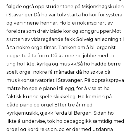
følgde også opp studentane på Misjonshøgskulen
i Stavanger.Då ho var tolv starta ho kor for systera
og veninnene hennar. Ho blei nok inspirert av
foreldra som dreiv både kor og songgrupper.Mot
slutten av vidaregåande fekk Solveig anledning til
å ta nokre orgeltimar. Tanken om å bli organist
begynte å ta form. Då kunne ho jobbe med to
ting ho likte, kyrkja og musikk.Så ho hadde berre
spelt orgel nokre få månadar då ho søkte på
musikkonservatoriet i Stavanger. På opptaksprøva
måtte ho spele piano i tillegg, for å vise at ho
faktisk kunne spele skikkeleg. Ho kom inn på
både piano og orgel.Etter tre år med
kyrkjemusikk, gjekk ferda til Bergen. Sidan ho
likte å undervise, tok ho pedagogikk samtidig med
orgel og kordireksjon, og er dermed utdanna