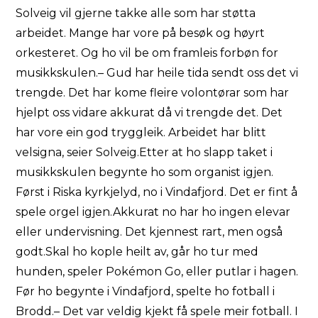
Solveig vil gjerne takke alle som har støtta
arbeidet. Mange har vore på besøk og høyrt
orkesteret. Og ho vil be om framleis forbøn for
musikkskulen.– Gud har heile tida sendt oss det vi
trengde. Det har kome fleire volontørar som har
hjelpt oss vidare akkurat då vi trengde det. Det
har vore ein god tryggleik. Arbeidet har blitt
velsigna, seier Solveig.Etter at ho slapp taket i
musikkskulen begynte ho som organist igjen.
Først i Riska kyrkjelyd, no i Vindafjord. Det er fint å
spele orgel igjen.Akkurat no har ho ingen elevar
eller undervisning. Det kjennest rart, men også
godt.Skal ho kople heilt av, går ho tur med
hunden, speler Pokémon Go, eller putlar i hagen.
Før ho begynte i Vindafjord, spelte ho fotball i
Brodd.– Det var veldig kjekt få spele meir fotball. I