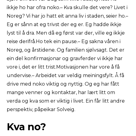
ikkje ho har ofra noko.– Kva skulle det vere? Livet i
Noreg? Vi har jo hatt eit anna liv i staden, seier ho.–
Eg er sånn at eg trivst der eg er. Eg hadde ikkje
lyst til å dra. Men då eg først var der, ville eg ikkje
reise derifrå.Ho tek ein pause.– Eg sakna våren i
Noreg, og årstidene. Og familien sjølvsagt. Det er
ein del konfirmasjonar og gravferder vi ikkje har
vore i, det er litt trist.Motivasjonen har vore å få
undervise.– Arbeidet var veldig meiningsfylt. Å få
drive med noko viktig og nyttig. Og eg har fått
mange venner og kontaktar, har lært litt om
verda og kva som er viktig i livet. Ein får litt andre
perspektiv, påpeikar Solveig.
Kva no?