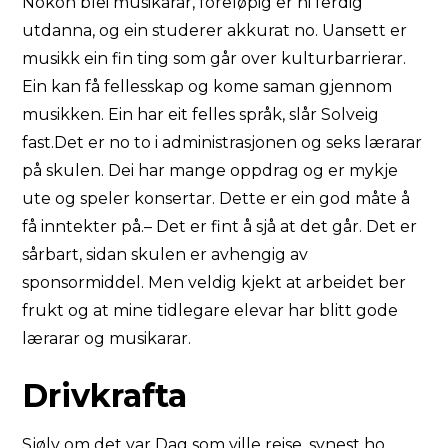
Nokon blei musikarar, foreløpig er ni ferdig
utdanna, og ein studerer akkurat no. Uansett er
musikk ein fin ting som går over kulturbarrierar.
Ein kan få fellesskap og kome saman gjennom
musikken. Ein har eit felles språk, slår Solveig
fast.Det er no to i administrasjonen og seks lærarar
på skulen. Dei har mange oppdrag og er mykje
ute og speler konsertar. Dette er ein god måte å
få inntekter på.– Det er fint å sjå at det går. Det er
sårbart, sidan skulen er avhengig av
sponsormiddel. Men veldig kjekt at arbeidet ber
frukt og at mine tidlegare elevar har blitt gode
lærarar og musikarar.
Drivkrafta
Sjølv om det var Dag som ville reise, synest ho