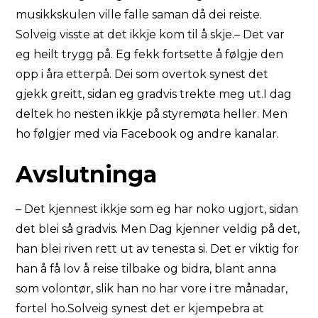
musikkskulen ville falle saman då dei reiste.
Solveig visste at det ikkje kom til å skje.– Det var
eg heilt trygg på. Eg fekk fortsette å følgje den
opp i åra etterpå. Dei som overtok synest det
gjekk greitt, sidan eg gradvis trekte meg ut.I dag
deltek ho nesten ikkje på styremøta heller. Men
ho følgjer med via Facebook og andre kanalar.
Avslutninga
– Det kjennest ikkje som eg har noko ugjort, sidan
det blei så gradvis. Men Dag kjenner veldig på det,
han blei riven rett ut av tenesta si. Det er viktig for
han å få lov å reise tilbake og bidra, blant anna
som volontør, slik han no har vore i tre månadar,
fortel ho.Solveig synest det er kjempebra at