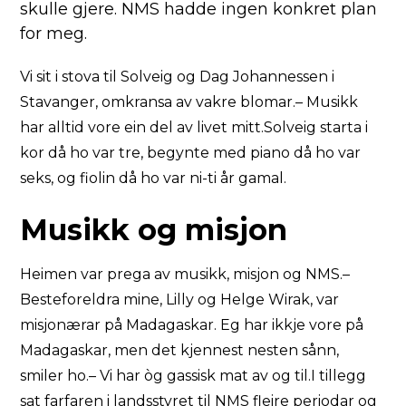
skulle gjere. NMS hadde ingen konkret plan
for meg.
Vi sit i stova til Solveig og Dag Johannessen i
Stavanger, omkransa av vakre blomar.– Musikk
har alltid vore ein del av livet mitt.Solveig starta i
kor då ho var tre, begynte med piano då ho var
seks, og fiolin då ho var ni-ti år gamal.
Musikk og misjon
Heimen var prega av musikk, misjon og NMS.–
Besteforeldra mine, Lilly og Helge Wirak, var
misjonærar på Madagaskar. Eg har ikkje vore på
Madagaskar, men det kjennest nesten sånn,
smiler ho.– Vi har òg gassisk mat av og til.I tillegg
sat farfaren i landsstyret til NMS fleire periodar og