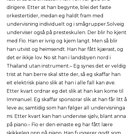
dirigere. Etter at han begynte, blei det faste
orkestertider, medan eg haldt fram med
undervisning individuelt og i smågrupper.Solveig
underviser også på presteskulen. Der blir ho kjent
med Fio. Han er ivrig og kjem langt. Men så blir
han utvist og heimsendt. Han har fått kjærast, og
det er ikkje lov. No sit han i landsbyen nord i
Thailand utan instrument.– Eg synes det er veldig
trist at han berre skal sitte der, så eg skaffar han
eit elektrisk piano slik at han i alle fall kan øve.
Etter kvart ordnar eg det slik at han kan kome til
Immanuel. Eg skaffar sponsorar slik at han får litt å
leve av, samtidig som han følger all undervisninga
mi. Etter kvart kan han undervise sjølv, blant anna
på piano.– Fio er den einaste eg har fått lære
skikkeleg opp på piano. Han fungerer godt som