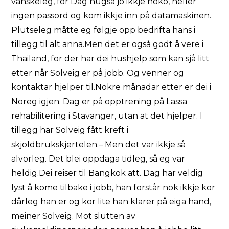
vanskeleg, for Dag hugsa jo ikkje noko, heller
ingen passord og kom ikkje inn på datamaskinen.
Plutseleg måtte eg følgje opp bedrifta hans i
tillegg til alt anna.Men det er også godt å vere i
Thailand, for der har dei hushjelp som kan sjå litt
etter når Solveig er på jobb. Og venner og
kontaktar hjelper til.Nokre månadar etter er dei i
Noreg igjen. Dag er på opptrening på Lassa
rehabilitering i Stavanger, utan at det hjelper. I
tillegg har Solveig fått kreft i
skjoldbrukskjertelen.– Men det var ikkje så
alvorleg. Det blei oppdaga tidleg, så eg var
heldig.Dei reiser til Bangkok att. Dag har veldig
lyst å kome tilbake i jobb, han forstår nok ikkje kor
dårleg han er og kor lite han klarer på eiga hand,
meiner Solveig. Mot slutten av