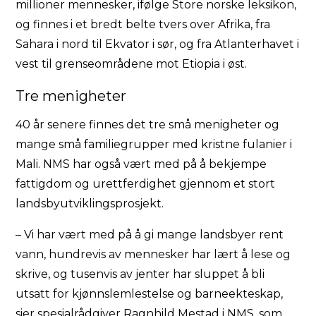
millioner mennesker, ifølge Store norske leksikon,
og finnes i et bredt belte tvers over Afrika, fra
Sahara i nord til Ekvator i sør, og fra Atlanterhavet i
vest til grenseområdene mot Etiopia i øst.
Tre menigheter
40 år senere finnes det tre små menigheter og
mange små familiegrupper med kristne fulanier i
Mali. NMS har også vært med på å bekjempe
fattigdom og urettferdighet gjennom et stort
landsbyutviklingsprosjekt.
– Vi har vært med på å gi mange landsbyer rent
vann, hundrevis av mennesker har lært å lese og
skrive, og tusenvis av jenter har sluppet å bli
utsatt for kjønnslemlestelse og barneekteskap,
sier spesialrådgiver Ragnhild Mestad i NMS, som