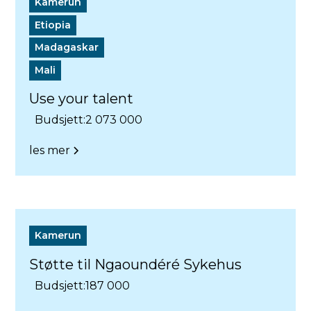
Kamerun
Etiopia
Madagaskar
Mali
Use your talent
Budsjett:
2 073 000
les mer
Kamerun
Støtte til Ngaoundéré Sykehus
Budsjett:
187 000