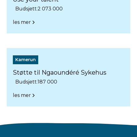
Budsjett:
2 073 000
les mer
Kamerun
Støtte til Ngaoundéré Sykehus
Budsjett:
187 000
les mer