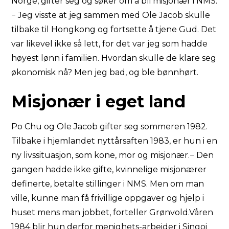
Norge, gifter seg og søker om å bli misjonær i NMS.
− Jeg visste at jeg sammen med Ole Jacob skulle
tilbake til Hongkong og fortsette å tjene Gud. Det
var likevel ikke så lett, for det var jeg som hadde
høyest lønn i familien. Hvordan skulle de klare seg
økonomisk nå? Men jeg bad, og ble bønnhørt.
Misjonær i eget land
Po Chu og Ole Jacob gifter seg sommeren 1982.
Tilbake i hjemlandet nyttårsaften 1983, er hun i en
ny livssituasjon, som kone, mor og misjonær.− Den
gangen hadde ikke gifte, kvinnelige misjonærer
definerte, betalte stillinger i NMS. Men om man
ville, kunne man få frivillige oppgaver og hjelp i
huset mens man jobbet, forteller Grønvold.Våren
1984 blir hun derfor menighets-arbeider i Singoi