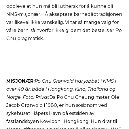
oppleve at hun må bli luthersk for å kunne bli
NMS-misjonær.− Å akseptere barnedåptradisjonen
var likevel ikke vanskelig. Vi tar så mange valg for
våre barn, så hvorfor ikke gi dem det beste, sier Po
Chu pragmatisk.
MISJONÆR:
Po Chu Grønvold har jobbet i NMS i
over 40 år, både i Hongkong, Kina, Thailand og
Norge. Foto: Privat
Da Po Chu Cheung møter Ole
Jacob Grønvold i 1980, er hun sosionom ved
sykehuset Håpets Havn på østsiden av
fastlandsbyen Kowloon i Hongkong. Hun drar til