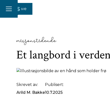
Gi en gave
misjonstidende
Et langbord i verde
Skrevet av:
Publisert:
Arild M. Bakke
10.7.2025