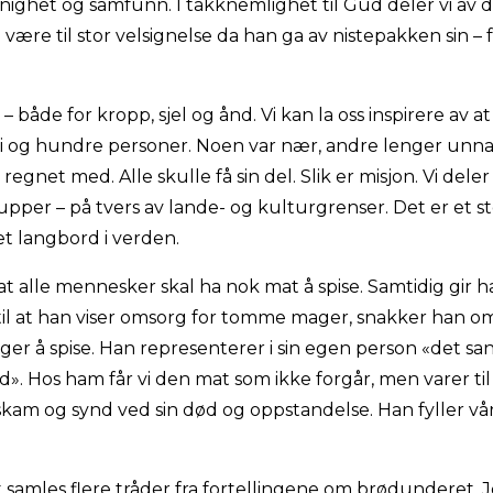
ghet og samfunn. I takknemlighet til Gud deler vi av det
være til stor velsignelse da han ga av nistepakken sin –
– både for kropp, sjel og ånd. Vi kan la oss inspirere av a
ti og hundre personer. Noen var nær, andre lenger unna,
 regnet med. Alle skulle få sin del. Slik er misjon. Vi deler
grupper – på tvers av lande- og kulturgrenser. Det er et st
t langbord i verden.
at alle mennesker skal ha nok mat å spise. Samtidig gir 
g til at han viser omsorg for tomme mager, snakker han o
nger å spise. Han representerer i sin egen person «det san
. Hos ham får vi den mat som ikke forgår, men varer til 
d, skam og synd ved sin død og oppstandelse. Han fyller v
samles flere tråder fra fortellingene om brødunderet. 