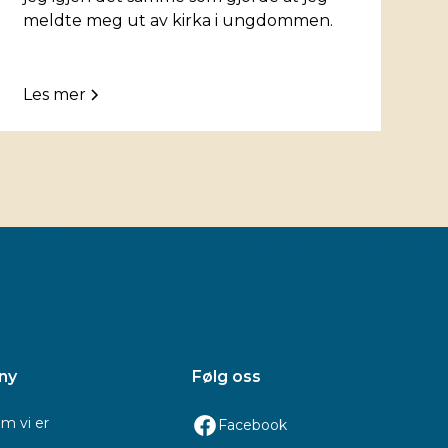
meldte meg ut av kirka i ungdommen.
Les mer
ny
Følg oss
m vi er
Facebook