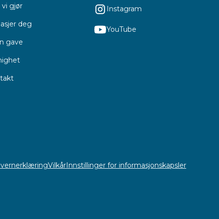
vi gjør
Instagram
asjer deg
YouTube
en gave
ighet
takt
vernerklæring
Vilkår
Innstillinger for informasjonskapsler