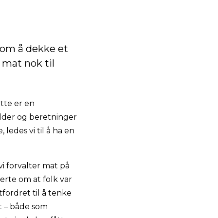
 om å dekke et
 mat nok til
ette er en
lder og beretninger
 ledes vi til å ha en
 vi forvalter mat på
erte om at folk var
fordret til å tenke
et – både som