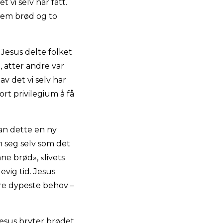
 vi selv har fått.
 fem brød og to
t Jesus delte folket
 atter andre var
 av det vi selv har
ort privilegium å få
han dette en ny
m seg selv som det
ne brød», «livets
evig tid. Jesus
åre dypeste behov –
Jesus bryter brødet