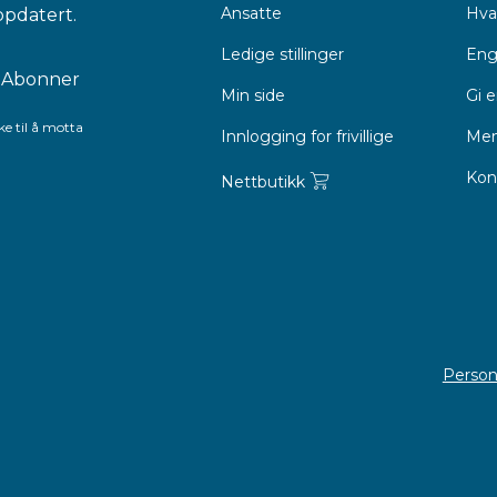
Ansatte
Hva 
ppdatert.
Ledige stillinger
Eng
Min side
Gi 
e til å motta
Innlogging for frivillige
Men
Kon
Nettbutikk
Person