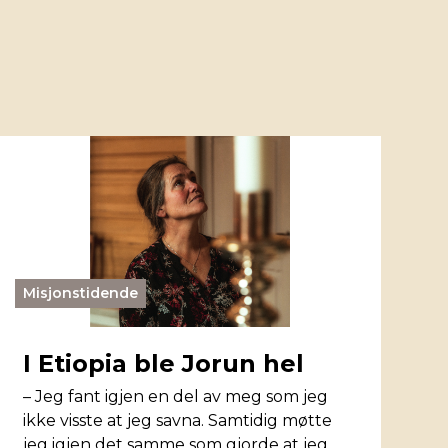
Misjonstidende
I Etiopia ble Jorun hel
– Jeg fant igjen en del av meg som jeg
ikke visste at jeg savna. Samtidig møtte
jeg igjen det samme som gjorde at jeg