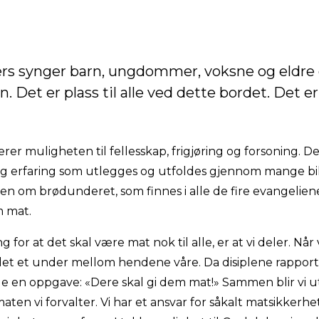
vers synger barn, ungdommer, voksne og eldre
. Det er plass til alle ved dette bordet. Det er
rer muligheten til fellesskap, frigjøring og forsoning. D
 erfaring som utlegges og utfoldes gjennom mange bi
ngen om brødunderet, som finnes i alle de fire evangeliene,
 mat.
g for at det skal være mat nok til alle, er at vi deler. Når
det et under mellom hendene våre. Da disiplene rapport
de en oppgave: «Dere skal gi dem mat!» Sammen blir vi ut
aten vi forvalter. Vi har et ansvar for såkalt matsikkerh