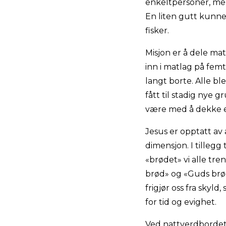
enkeltpersoner, meni
En liten gutt kunne 
fisker.
Misjon er å dele mat 
inn i matlag på fem
langt borte. Alle ble
fått til stadig nye 
være med å dekke e
Jesus er opptatt av 
dimensjon. I tilleg
«brødet» vi alle tre
brød» og «Guds brød»
frigjør oss fra skyl
for tid og evighet.
Ved nattverdbordet 