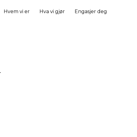
Hvem vi er
Hva vi gjør
Engasjer deg
n