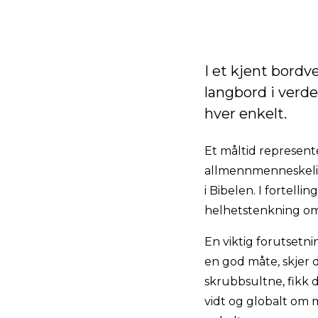
I et kjent bord
langbord i verden
hver enkelt.
Et måltid represente
allmennmenneskelig
i Bibelen. I fortelli
helhetstenkning om
En viktig forutsetnin
en god måte, skjer 
skrubbsultne, fikk 
vidt og globalt om m