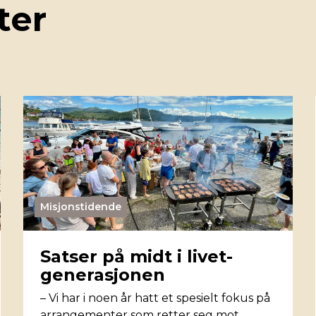
ter
Misjonstidende
Satser på midt i livet-
generasjonen
– Vi har i noen år hatt et spesielt fokus på
arrangementer som retter seg mot