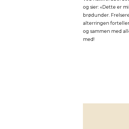
og sier: «Dette er m
brødunder. Frelseren
alterringen fortell
og sammen med alle 
med!