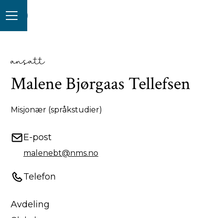
ansatt
Malene Bjørgaas Tellefsen
Misjonær (språkstudier)
E-post
malenebt@nms.no
Telefon
Avdeling