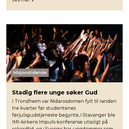
Misjonstidende
Stadig flere unge søker Gud
I Trondheim var Nidarosdomen fylt til randen
tre kvarter før studentenes
førjulsgudstjeneste begynte, i Stavanger ble
IMI-kirkens Impuls-konferanse utsolgt på
rekordtid, og i Sverige har ungdommer som