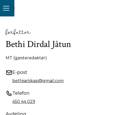
forfatter
Bethi Dirdal Jåtun
MT (gjesteredaktør)
E-post
bethiselskap@gmail.com
Telefon
450 44 029
Avdeling