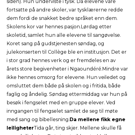
siden). Hun underviste i tysk. Da elevene våre
fortsatte på andre skoler, var tysklærerne redde
dem fordi de snakket bedre språket enn dem.
Skolens kor var hennes pasjon.Lørdag etter
skoletid, samlet hun alle elevene til sangøvelse.
Koret sang på gudstjenesten søndag, og
julekonserten til Collège ble en institusjon. Det er
i stor grad hennes verk og er fremdeles en av
årets store begivenheter i Ngaoundéré.Mindre var
ikke hennes omsorg for elevene. Hun veiledet og
omsluttet dem både på skolen og i fritida, både
faglig og åndelig. Søndag ettermiddag var hun på
besøk i fengselet med en gruppe elever. Ved
inngangen til fengselet samlet de seg til møte
med sang og bibellesning.
Da mellene fikk egne
leiligheter
Tida går, ting skjer. Mellene skulle få