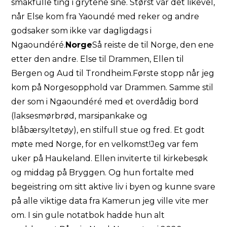
smakfulle ting i grytene sine. Størst var det likevel,
når Else kom fra Yaoundé med reker og andre
godsaker som ikke var dagligdags i
Ngaoundéré.
Norge
Så reiste de til Norge, den ene
etter den andre. Else til Drammen, Ellen til
Bergen og Aud til Trondheim.Første stopp når jeg
kom på Norgesopphold var Drammen. Samme stil
der som i Ngaoundéré med et overdådig bord
(laksesmørbrød, marsipankake og
blåbærsyltetøy), en stilfull stue og fred. Et godt
møte med Norge, for en velkomst!Jeg var fem
uker på Haukeland. Ellen inviterte til kirkebesøk
og middag på Bryggen. Og hun fortalte med
begeistring om sitt aktive liv i byen og kunne svare
på alle viktige data fra Kamerun jeg ville vite mer
om. I sin gule notatbok hadde hun alt