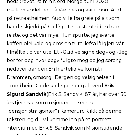
nedskrevet.På min Nord-Norge-tur i 2020
mellomlandet jeg på Værnes og var innom Aud
på retreatheimen. Aud ville ha greie på alt som
hadde skjedd på Collège Protestant siden hun
reiste, og det var mye. Hun spurte, jeg svarte,
kaffen blei kald og drosjen tuta, lefsa lå igjen, vår
tilmålte tid var ute. Et «Gud velsigne deg» og «Jeg
ber for deg hver dag» fulgte meg da jeg sprang
nedover gangen.En hjertelig velkomst i
Drammen, omsorg i Bergen og velsignelsen i
Trondheim. Gode kollegaer er gull verd.
Erik
Sigurd Sandvik
(Erik S. Sandvik, 87 år, har over 50
års tjeneste som misjonær og senere
"pensjonistmisjonær" i Kamerun. Klikk på denne
teksten, og du vil komme inn på et portrett-
intervju med Erik S. Sandvik som Misjonstidende