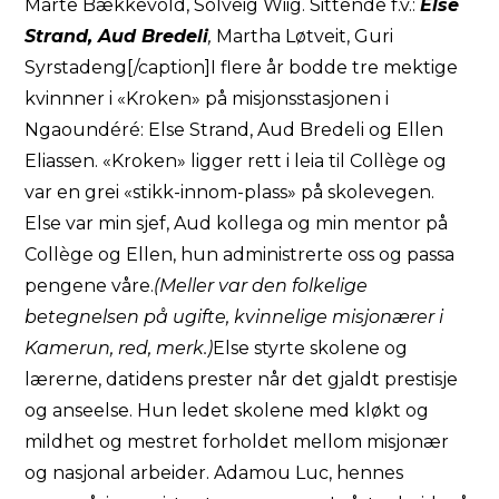
Marte Bækkevold, Solveig Wiig. Sittende f.v.:
Else
Strand, Aud Bredeli
,
Martha Løtveit, Guri
Syrstadeng[/caption]I flere år bodde tre mektige
kvinnner i «Kroken» på misjonsstasjonen i
Ngaoundéré: Else Strand, Aud Bredeli og Ellen
Eliassen. «Kroken» ligger rett i leia til Collège og
var en grei «stikk-innom-plass» på skolevegen.
Else var min sjef, Aud kollega og min mentor på
Collège og Ellen, hun administrerte oss og passa
pengene våre.
(Meller var den folkelige
betegnelsen på ugifte, kvinnelige misjonærer i
Kamerun, red, merk.)
Else styrte skolene og
lærerne, datidens prester når det gjaldt prestisje
og anseelse. Hun ledet skolene med kløkt og
mildhet og mestret forholdet mellom misjonær
og nasjonal arbeider. Adamou Luc, hennes