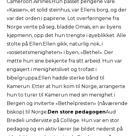
Cameroon Airlines.Hun passet pengene våre.
«Kassen», et solid steinhus, var Ellens borg, og der
var det orden i papirene. Lot overføringene fra
Norge vente på seg, bladde Omais, en av byens
kjøpmenn, opp det hun trengte i øyeblikket. Alle
stolte på Ellen.Ellen gikk, naturlig nok, i
«sosietetsmenigheten» i byen, «Bethel». Der
møtte hun sine bekjente fra sitt arbeid. Hun var
engasjert i menighetslivet og trofast i
bibelgruppa.Ellen hadde sterke bånd til
Kamerun. Etter at hun kom til Norge, arrangerte
hun to turer til Kamerun med sin menighet i
Bergen og inviterte «Bethelpresten» (nåværende
biskop) til Norge.
Den store pedagogen
Aud
Bredeli underviste på Collège. Hun var en stor
pedagog og en aktiv lærer (se bildet nederst på