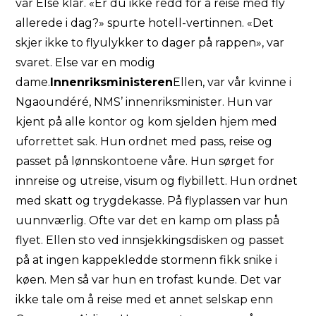
var Else klar. «Er du ikke redd for å reise med fly
allerede i dag?» spurte hotell-vertinnen. «Det
skjer ikke to flyulykker to dager på rappen», var
svaret. Else var en modig
dame.
Innenriksministeren
Ellen, var vår kvinne i
Ngaoundéré, NMS’ innenriksminister. Hun var
kjent på alle kontor og kom sjelden hjem med
uforrettet sak. Hun ordnet med pass, reise og
passet på lønnskontoene våre. Hun sørget for
innreise og utreise, visum og flybillett. Hun ordnet
med skatt og trygdekasse. På flyplassen var hun
uunnværlig. Ofte var det en kamp om plass på
flyet. Ellen sto ved innsjekkingsdisken og passet
på at ingen kappekledde stormenn fikk snike i
køen. Men så var hun en trofast kunde. Det var
ikke tale om å reise med et annet selskap enn