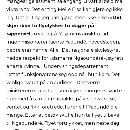
mangeårige assistent, sa engang: «I vårt arbeid må
vi være to: Det er ting Melle Else kan gjøre og ikke
jeg. Det er ting jeg kan gjøre, men ikke Else.»
«Det
skjer ikke to flyulykker to dager på
rappen»
Hun var også Misjonens ansikt utad.
Ingen misjonærer kjente Yaoundé, hovedstaden,
bedre enn henne. Alle i Det nasjonale skolestyret
hadde respekt for «dama fra Ngaoundéré», styrets
eneste kvinne. I Undervisningsdepartement
rettet funksjonærene seg opp når hun kom. Det
vanlige svaret på en audiens: «Dessverre
ministeren er opptatt, kom igjen i morgen», svarte
hun med å ta med matpakke på venteværelse,
ventet og fikk foretrede.Turene til Yaoundé ble
mange. Etter et besøk skulle hun ta flyet tilbake
til Ngaoundéré. Flyet forulykket, men neste dag