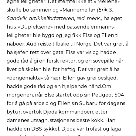
egne leiligheter. Det stemte ikke at « Mellene»
skulle bo sammen og «Mannemella»
(Erik S.
Sandvik, artikkelforfatteren, red. merk.)
ha eget
hus. «Dupleksene» med passende enmanns-
leiligheter ble bygd og jeg fikk Else og Ellen til
naboer. Aud reiste tilbake til Norge. Det var greit å
ha sjefen rett over gata. Else var vis og hadde
gode råd å gi en fersk rektor, og en sovepille når
livet på skolen blei for heftig. Det var greit å ha
«pengemakta» så nær. Ellen gav grei beskjed,
hadde gode råd og en hjelpende hånd.Om
morgenen, når Else startet opp sin Peugeot 504
for å gå på arbeid og Ellen sin Subaru for dagens
bytur, overtok Djoda kommandoen, etter
damenes utsagn, stasjonens beste kokk. Han
hadde en DBS-sykkel. Djoda var trofast og laga