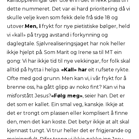
kallsopplevingar der ute enn det vi fekk plass til i
dette nummeret. Det var ei hard prioritering då vi
skulle velje kven som fekk dele
frå side 18 og
utover
.
Men, i
frykt for nye pietistiske bølger, held
vi «kall» på trygg avstand i forkynning og
daglegtale. Sjølvrealiseringsjaget har nok heller
ikkje hjelpt på.
Som Marit og Irene sa til MT ein
gong: Vi har ikkje tid til nye vekkingar, for folk skal
alltid på hytta i helga.
«Kall» har
eit rufsete rykte.
Ofte med god grunn. Men kan vi, i vår frykt for å
brenne oss, ha gått glipp av noko fint? Kan vi ha
misforstått Jesus?
«Følg meg»
, seier han. Det er
det som er kallet. Ein smal veg, kanskje. Ikkje at
det er trongt om plassen eller komplisert å finne
den, men det kan koste. Det betyr ikkje at alt skal
kjennast tungt. Vi trur heller det er frigjerande og