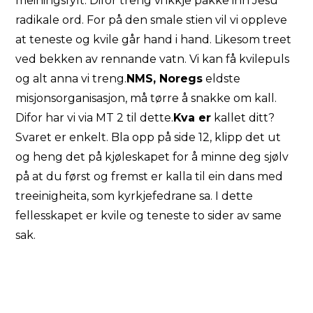
meiningsfylt. Difor treng vi ikkje pakke inn Jesu
radikale ord. For på den smale stien vil vi oppleve
at teneste og kvile går hand i hand. Likesom treet
ved bekken av rennande vatn. Vi kan få kvilepuls
og alt anna vi treng.
NMS, Noregs
eldste
misjonsorganisasjon, må tørre å snakke om kall.
Difor har vi via MT 2 til dette.
Kva er
kallet ditt?
Svaret er enkelt.
Bla opp på side 12
, klipp det ut
og heng det på kjøleskapet for å minne deg sjølv
på at du først og fremst er kalla til ein dans med
treeinigheita, som kyrkjefedrane sa. I dette
fellesskapet er kvile og teneste to sider av same
sak.