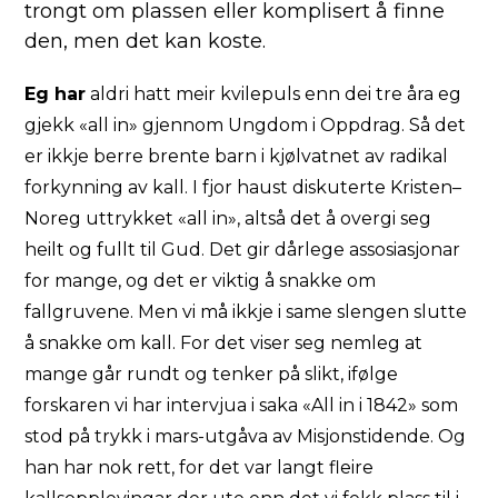
trongt om plassen eller komplisert å finne
den, men det kan koste.
Eg har
aldri hatt meir kvilepuls enn dei tre åra eg
gjekk «all in» gjennom Ungdom i Oppdrag. Så det
er ikkje berre brente barn i kjølvatnet av radikal
forkynning av kall. I fjor haust diskuterte Kristen–
Noreg uttrykket «all in», altså det å overgi seg
heilt og fullt til Gud. Det gir dårlege assosiasjonar
for mange, og det er viktig å snakke om
fallgruvene. Men vi må ikkje i same slengen slutte
å snakke om kall. For det viser seg nemleg at
mange går rundt og tenker på slikt, ifølge
forskaren vi har intervjua i saka
«All in i 1842»
som
stod på trykk i mars-utgåva av Misjonstidende. Og
han har nok rett, for det var langt fleire