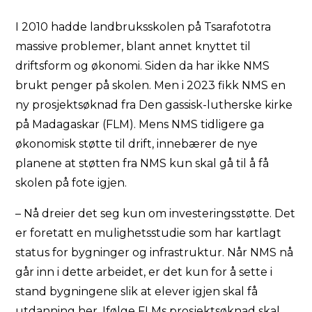
I 2010 hadde landbruksskolen på Tsarafototra
massive problemer, blant annet knyttet til
driftsform og økonomi. Siden da har ikke NMS
brukt penger på skolen. Men i 2023 fikk NMS en
ny prosjektsøknad fra Den gassisk-lutherske kirke
på Madagaskar (FLM). Mens NMS tidligere ga
økonomisk støtte til drift, innebærer de nye
planene at støtten fra NMS kun skal gå til å få
skolen på fote igjen.
– Nå dreier det seg kun om investeringsstøtte. Det
er foretatt en mulighetsstudie som har kartlagt
status for bygninger og infrastruktur. Når NMS nå
går inn i dette arbeidet, er det kun for å sette i
stand bygningene slik at elever igjen skal få
utdanning her. Ifølge FLMs prosjektsøknad skal