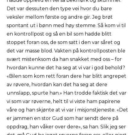
hadde opplevd en vei så bekmørk og skummel.
Det var dessuten den type vei hvor du bare
veksler mellom første og andre gir. Jeg brøt
spontant ut i bønn med høy stemme. Så kom vi til
en kontrollpost og så en bil som hadde blitt
stoppet foran oss, de som satt i den var såret og
det var masse blod. Vakten på kontrollposten ble
svært mistenksom da han snakket med oss – for
hvordan kunne det ha seg at vi var i god behold?
«Bilen som kom rett foran dere har blitt angrepet
av røvere, hvordan kan det ha seg at dere
unnslapp, spurte han.» Han trodde faktisk det var
vi som var røverne, helt til vi viste ham papirene
våre og han skjønte at vi var i misjonstjeneste. «Det
er jammen en stor Gud som har sendt dere på
oppdrag, han våker over dere», sa han. Slik jeg ser