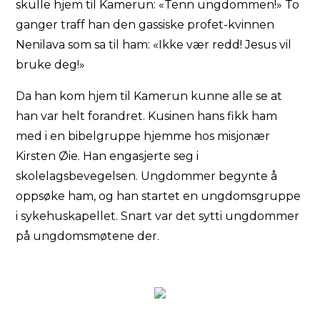
skulle hjem til Kamerun: «Tenn ungdommen!» To
ganger traff han den gassiske profet-kvinnen
Nenilava som sa til ham: «Ikke vær redd! Jesus vil
bruke deg!»
Da han kom hjem til Kamerun kunne alle se at
han var helt forandret. Kusinen hans fikk ham
med i en bibelgruppe hjemme hos misjonær
Kirsten Øie. Han engasjerte seg i
skolelagsbevegelsen. Ungdommer begynte å
oppsøke ham, og han startet en ungdomsgruppe
i sykehuskapellet. Snart var det sytti ungdommer
på ungdomsmøtene der.