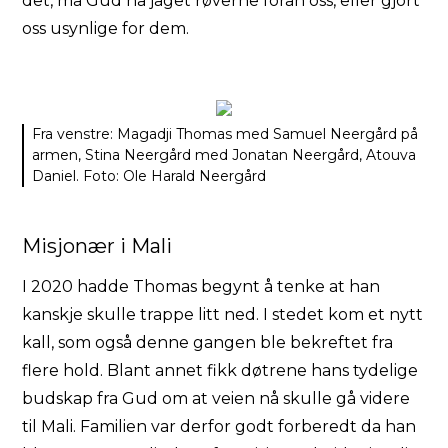
det, må Gud ha jaget røverne foran oss, eller gjort
oss usynlige for dem.
Fra venstre: Magadji Thomas med Samuel Neergård på
armen, Stina Neergård med Jonatan Neergård, Atouva
Daniel. Foto: Ole Harald Neergård
Misjonær i Mali
I 2020 hadde Thomas begynt å tenke at han
kanskje skulle trappe litt ned. I stedet kom et nytt
kall, som også denne gangen ble bekreftet fra
flere hold. Blant annet fikk døtrene hans tydelige
budskap fra Gud om at veien nå skulle gå videre
til Mali. Familien var derfor godt forberedt da han