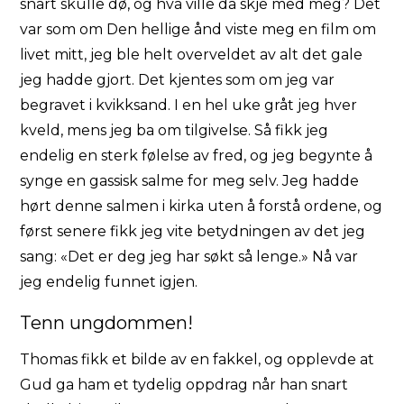
snart skulle dø, og hva ville da skje med meg? Det
var som om Den hellige ånd viste meg en film om
livet mitt, jeg ble helt overveldet av alt det gale
jeg hadde gjort. Det kjentes som om jeg var
begravet i kvikksand. I en hel uke gråt jeg hver
kveld, mens jeg ba om tilgivelse. Så fikk jeg
endelig en sterk følelse av fred, og jeg begynte å
synge en gassisk salme for meg selv. Jeg hadde
hørt denne salmen i kirka uten å forstå ordene, og
først senere fikk jeg vite betydningen av det jeg
sang: «Det er deg jeg har søkt så lenge.» Nå var
jeg endelig funnet igjen.
Tenn ungdommen!
Thomas fikk et bilde av en fakkel, og opplevde at
Gud ga ham et tydelig oppdrag når han snart