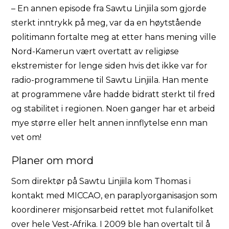
– En annen episode fra Sawtu Linjiila som gjorde
sterkt inntrykk på meg, var da en høytstående
politimann fortalte meg at etter hans mening ville
Nord-Kamerun vært overtatt av religiøse
ekstremister for lenge siden hvis det ikke var for
radio-programmene til Sawtu Linjiila. Han mente
at programmene våre hadde bidratt sterkt til fred
og stabilitet i regionen. Noen ganger har et arbeid
mye større eller helt annen innflytelse enn man
vet om!
Planer om mord
Som direktør på Sawtu Linjiila kom Thomas i
kontakt med MICCAO, en paraplyorganisasjon som
koordinerer misjonsarbeid rettet mot fulanifolket
over hele Vest-Afrika. I 2009 ble han overtalt til å