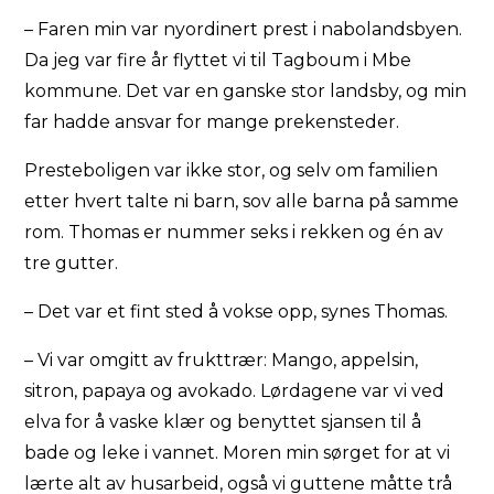
– Faren min var nyordinert prest i nabolandsbyen.
Da jeg var fire år flyttet vi til Tagboum i Mbe
kommune. Det var en ganske stor landsby, og min
far hadde ansvar for mange prekensteder.
Presteboligen var ikke stor, og selv om familien
etter hvert talte ni barn, sov alle barna på samme
rom. Thomas er nummer seks i rekken og én av
tre gutter.
– Det var et fint sted å vokse opp, synes Thomas.
– Vi var omgitt av frukttrær: Mango, appelsin,
sitron, papaya og avokado. Lørdagene var vi ved
elva for å vaske klær og benyttet sjansen til å
bade og leke i vannet. Moren min sørget for at vi
lærte alt av husarbeid, også vi guttene måtte trå