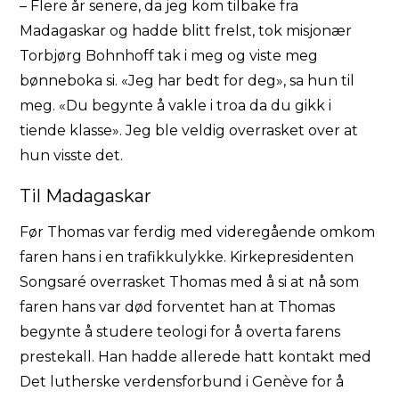
– Flere år senere, da jeg kom tilbake fra
Madagaskar og hadde blitt frelst, tok misjonær
Torbjørg Bohnhoff tak i meg og viste meg
bønneboka si. «Jeg har bedt for deg», sa hun til
meg. «Du begynte å vakle i troa da du gikk i
tiende klasse». Jeg ble veldig overrasket over at
hun visste det.
Til Madagaskar
Før Thomas var ferdig med videregående omkom
faren hans i en trafikkulykke. Kirkepresidenten
Songsaré overrasket Thomas med å si at nå som
faren hans var død forventet han at Thomas
begynte å studere teologi for å overta farens
prestekall. Han hadde allerede hatt kontakt med
Det lutherske verdensforbund i Genève for å