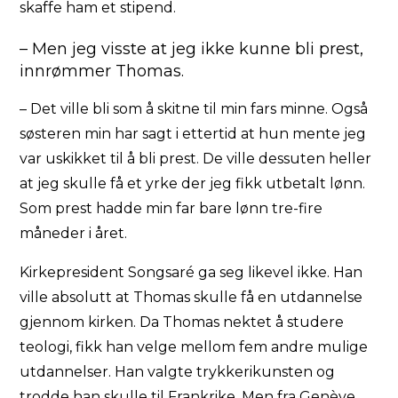
skaffe ham et stipend.
– Men jeg visste at jeg ikke kunne bli prest,
innrømmer Thomas.
– Det ville bli som å skitne til min fars minne. Også
søsteren min har sagt i ettertid at hun mente jeg
var uskikket til å bli prest. De ville dessuten heller
at jeg skulle få et yrke der jeg fikk utbetalt lønn.
Som prest hadde min far bare lønn tre-fire
måneder i året.
Kirkepresident Songsaré ga seg likevel ikke. Han
ville absolutt at Thomas skulle få en utdannelse
gjennom kirken. Da Thomas nektet å studere
teologi, fikk han velge mellom fem andre mulige
utdannelser. Han valgte trykkerikunsten og
trodde han skulle til Frankrike. Men fra Genève