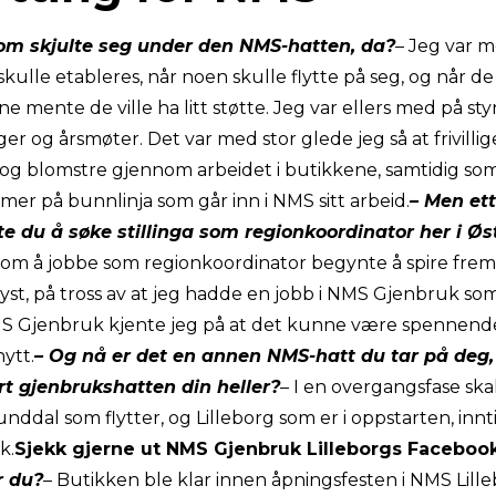
som skjulte seg under den NMS-hatten, da?
– Jeg var 
ulle etableres, når noen skulle flytte på seg, og når de
 mente de ville ha litt støtte. Jeg var ellers med på st
r og årsmøter. Det var med stor glede jeg så at frivilli
 og blomstre gjennom arbeidet i butikkene, samtidig so
mer på bunnlinja som går inn i NMS sitt arbeid.
– Men ett
e du å søke stillinga som regionkoordinator her i Ø
om å jobbe som regionkoordinator begynte å spire frem 
utlyst, på tross av at jeg hadde en jobb i NMS Gjenbruk som 
MS Gjenbruk kjente jeg på at det kunne være spennend
nytt.
– Og nå er det en annen NMS-hatt du tar på deg
ort gjenbrukshatten din heller?
– I en overgangsfase ska
ddal som flytter, og Lilleborg som er i oppstarten, innti
k.
Sjekk gjerne ut NMS Gjenbruk Lilleborgs Faceboo
r du?
– Butikken ble klar innen
åpningsfesten i NMS Lille