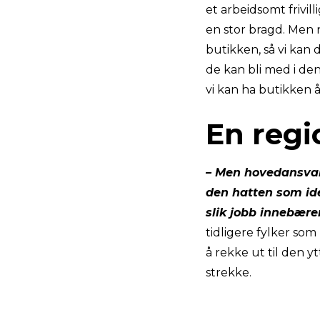
et arbeidsomt frivil
en stor bragd. Men når
butikken, så vi kan d
de kan bli med i den
vi kan ha butikken å
En regi
– Men hovedansvare
den hatten som ide
slik jobb innebære
tidligere fylker som
å rekke ut til den yt
strekke.