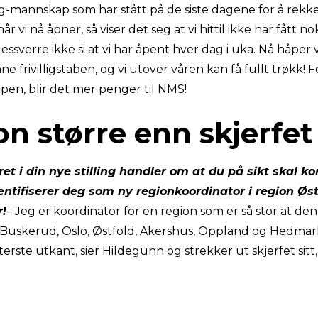
lig-mannskap som har stått på de siste dagene for å rekke
 vi nå åpner, så viser det seg at vi hittil ikke har fått nok
essverre ikke si at vi har åpent hver dag i uka. Nå håper v
ne frivilligstaben, og vi utover våren kan få fullt trøkk!
pen, blir det mer penger til NMS!
on større enn skjerfet
t i din nye stilling handler om at du på sikt skal k
ntifiserer deg som ny regionkoordinator i region Øst.
r!
– Jeg er koordinator for en region som er så stor at de
 Buskerud, Oslo, Østfold, Akershus, Oppland og Hedmark. 
terste utkant, sier Hildegunn og strekker ut skjerfet sitt,