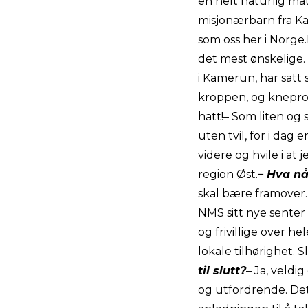
en helt naturlig måt
misjonærbarn fra Kam
som oss her i Norge.
det mest ønskelige
i Kamerun, har satt 
kroppen, og kneprot
hatt!– Som liten og 
uten tvil, for i dag 
videre og hvile i at
region Øst.
– Hva nå
skal bære framover. 
NMS sitt nye senter
og frivillige over he
lokale tilhørighet. 
til slutt?
– Ja, veldi
og utfordrende. Det 