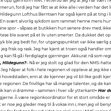
e opp gjennom i livet. I ettertid ser jeg at jeg har vært h
erun, fordi jeg har fått se at ikke alle i verden har det 
Hildegunn Lofthus Berntsen har også kjent på at ting i li
. En svært alvorlig sykdom som rammet henne mens hun
sine spor – såpass at butikken hun senere drev med, ikke
ese ble svaret på et liv uten smerter. Da dukket det o
syk ble jeg bedt for, for utgangspunktet var ikke særlig p
er jeg frisk og rask. Jeg har kjent at troen også handler om
 jeg kan få gå i ferdiglagte gjerninger. Akkurat nå som re
, Hildegunn?
– Nå er jeg stolt og glad for den NMS-hatte
Jeg håper at folk i hele regionen vil oppleve at jeg ikke
 i hovedstaden, enn at de kjenner jeg vil bli like godt
le regionen. De frivillige har så mange talenter, og de kan f
Slik kan vi drømme – sammen i hver vår ytterkant!
– Har du
g gjerne. Å være regionkoordinator for et stort område 
er noe jeg gleder meg til å vokse inn i, men jeg vil ben