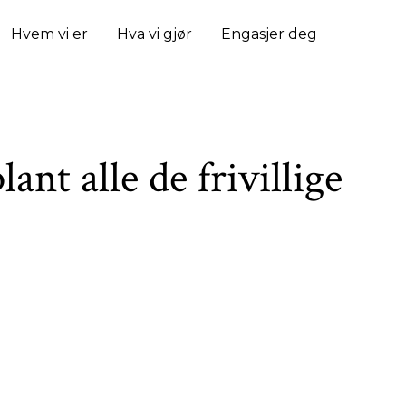
Hvem vi er
Hva vi gjør
Engasjer deg
ant alle de frivillige