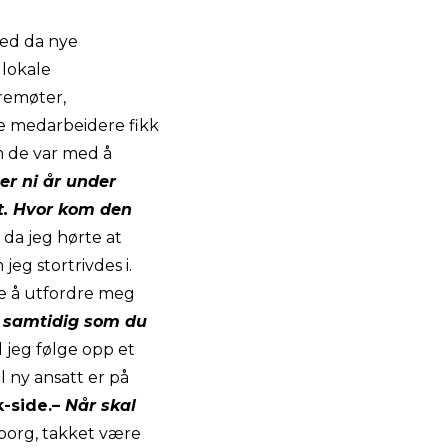
med da nye
 lokale
yremøter,
ge medarbeidere fikk
m de var med å
er ni år under
st. Hvor kom den
da jeg hørte at
jeg stortrivdes i.
e å utfordre meg
, samtidig som du
l jeg følge opp et
l ny ansatt er på
k-side
.
– Når skal
bor
g, takket være