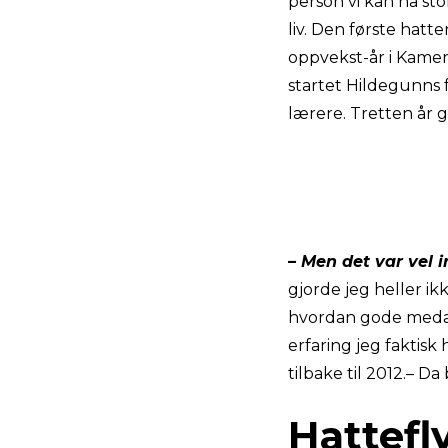
person vi kan ha st
liv. Den første hatt
oppvekst-år i Kamer
startet Hildegunns 
lærere. Tretten år
– Men det var vel i
gjorde jeg heller i
hvordan gode medarb
erfaring jeg faktisk
tilbake til 2012.– 
Hattefl