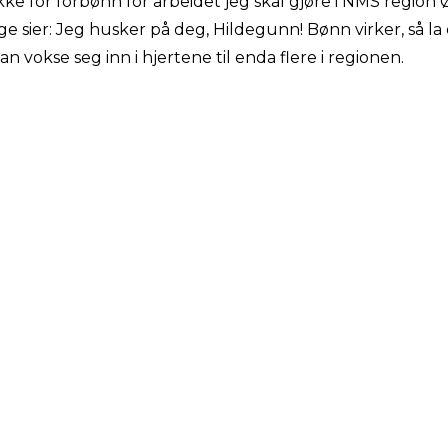
kke for forbønn for arbeidet jeg skal gjøre i NMS region 
lige sier: Jeg husker på deg, Hildegunn! Bønn virker, så 
n vokse seg inn i hjertene til enda flere i regionen.