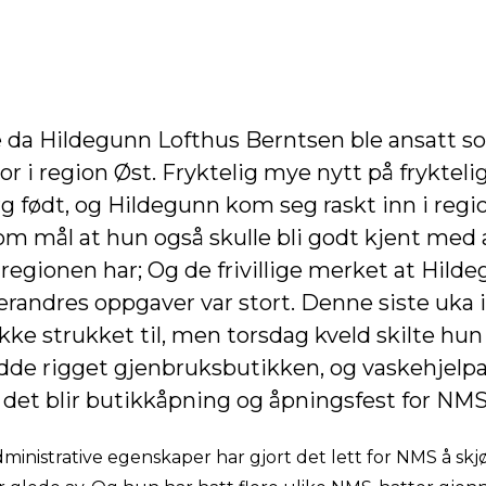
 da Hildegunn Lofthus Berntsen ble ansatt 
r i region Øst. Fryktelig mye nytt på fryktelig 
g født, og Hildegunn kom seg raskt inn i regi
m mål at hun også skulle bli godt kjent med a
egionen har; Og de frivillige merket at Hilde
verandres oppgaver var stort. Denne siste uka 
ke strukket til, men torsdag kveld skilte hun
adde rigget gjenbruksbutikken, og vaskehjelpa
 det blir butikkåpning og åpningsfest for NMS 
inistrative egenskaper har gjort det lett for NMS å skj