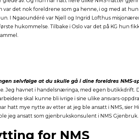
or glede av. Og hun har hatt flere ulike NMS-hatter gjen
en var det nok foreldrene som ga henne, i og med at hun 
un. I Ngaoundéré var Njell og Ingrid Lofthus misjonærer
første hukommelse. Tilbake i Oslo var det på KG hun fi
 gammel.
ngen selvfølge at du skulle gå i dine foreldres NMS-s
kke. Jeg havnet i handelsnæringa, med egen butikkdrift.
eidere skal kunne bli ivrige i sine ulike ansvars-oppdra
 har hatt mye nytte av etter at jeg ble ansatt i NMS, sier
Da ble jeg ansatt som gjenbrukskonsulent i NMS Gjenbruk.
ytting for NMS