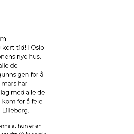
som
kort tid! I Oslo
onens nye hus.
lle de
gunns gen for å
i mars har
 lag med alle de
 kom for å feie
Lilleborg.
ønne at hun er en