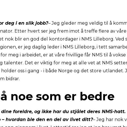
r deg i en slik jobb?
– Jeg gleder meg veldig til å kom
tor. Etter hvert ser jeg frem imot å treffe flere av våre f
t nok blir en god del kontordager i NMS Lilleborg. Ved s
gionen, er jeg daglig leder i NMS Lilleborg, i tett samar
or meg i arbeidet, er at våre frivillige får NMS til å vok
talenter. Det er viktig for meg at alle vet at NMS setter 
older oss i gang - i både Norge og det store utlandet. J
om bidrar.
å noe som er bedre
 dine foreldre, og ikke har du stjålet deres NMS-hatt.
o – hvordan ble den en del av livet ditt?
– Jeg har nok v