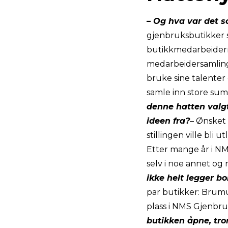
– Og hva var det 
gjenbruksbutikker sk
butikkmedarbeiderne
medarbeidersamlinge
bruke sine talenter
samle inn store sum
denne hatten valgt
ideen fra?
– Ønsket 
stillingen ville bli 
Etter mange år i N
selv i noe annet og 
ikke helt legger b
par butikker: Brumun
plass i NMS Gjenbru
butikken åpne, tro