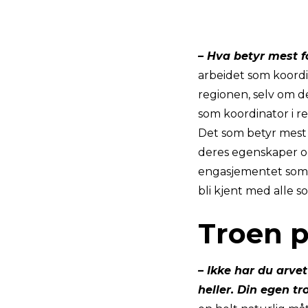
– Hva betyr mest fo
arbeidet som koordina
regionen, selv om de
som koordinator i re
Det som betyr mest f
deres egenskaper og 
engasjementet som h
bli kjent med alle s
Troen p
– Ikke har du arvet
heller. Din egen tr