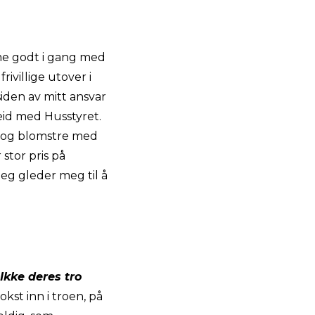
me godt i gang med
rivillige utover i
iden av mitt ansvar
beid med Husstyret.
se og blomstre med
stor pris på
eg gleder meg til å
 Ikke deres tro
okst inn i troen, på