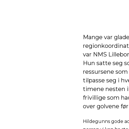
Mange var glade
regionkoordinato
var NMS Lillebor
Hun satte seg so
ressursene som r
tilpasse seg i h
timene nesten ik
frivillige som h
over golvene før
Hildegunns gode adm