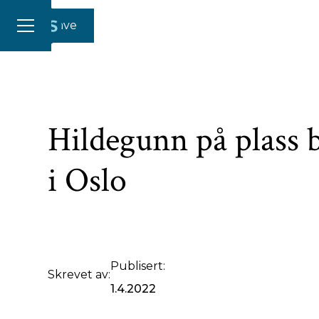
Gi en gave
Hildegunn på plass bl
i Oslo
Publisert:
Skrevet av:
1.4.2022