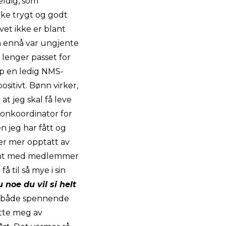
eldig, som
like trygt og godt
vet ikke er blant
 ennå var ungjente
 lenger passet for
pp en ledig NMS-
ositivt. Bønn virker,
 at jeg skal få leve
gionkoordinator for
n jeg har fått og
 er mer opptatt av
 kjent med medlemmer
å til så mye i sin
 noe du vil si helt
er både spennende
ytte meg av