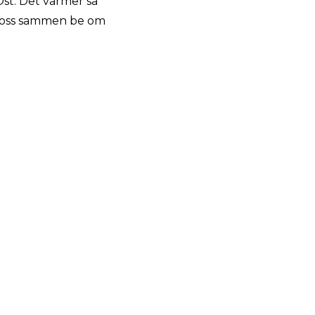
Øst. Det varmer så
la oss sammen be om