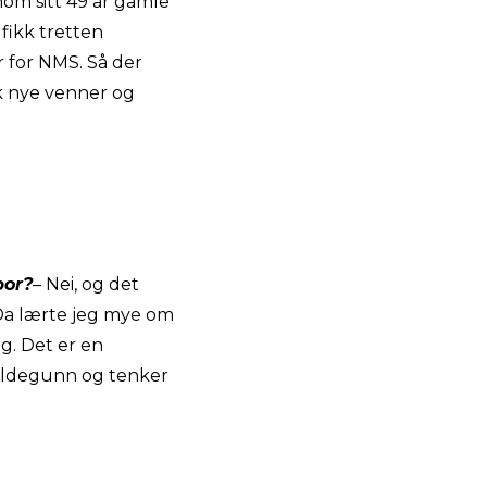
nom sitt 49 år gamle
fikk tretten
 for NMS. Så der
kk nye venner og
por?
– Nei, og det
 Da lærte jeg mye om
g. Det er en
 Hildegunn og tenker