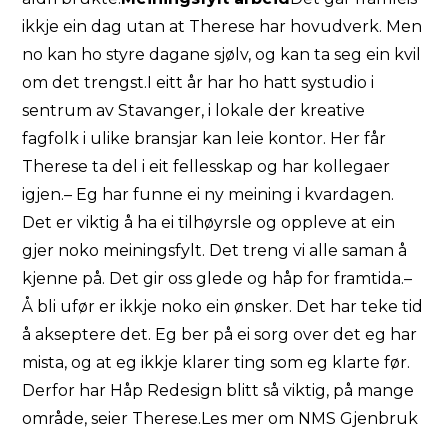
ikkje ein dag utan at Therese har hovudverk. Men
no kan ho styre dagane sjølv, og kan ta seg ein kvil
om det trengst.I eitt år har ho hatt systudio i
sentrum av Stavanger, i lokale der kreative
fagfolk i ulike bransjar kan leie kontor. Her får
Therese ta del i eit fellesskap og har kollegaer
igjen.– Eg har funne ei ny meining i kvardagen.
Det er viktig å ha ei tilhøyrsle og oppleve at ein
gjer noko meiningsfylt. Det treng vi alle saman å
kjenne på. Det gir oss glede og håp for framtida.–
Å bli ufør er ikkje noko ein ønsker. Det har teke tid
å akseptere det. Eg ber på ei sorg over det eg har
mista, og at eg ikkje klarer ting som eg klarte før.
Derfor har Håp Redesign blitt så viktig, på mange
område, seier Therese.
Les mer om NMS Gjenbruk