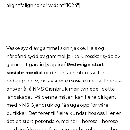
align="alignnone" width="1024"]
Veske sydd av gammel skinnjakke. Hals og
hårbånd sydd av gammel jakke. Gresskar sydd av
gammelt gardin.[/caption]
Redesign stort i
sosiale media
For det er stor interesse for
redesign og sying av klede i sosiale media. Therese
ønsker å få NMS Gjenbruk meir synlege i dette
landskapet. På denne måten kan fleire bli kjent
med NMS Gjenbruk og få auga opp for våre
butikkar. Det fører til fleire kundar hos oss. Her er
det eit stort potensiale, meiner Therese.Therese
held også kurs og foredrag, og ho sel plagga ho