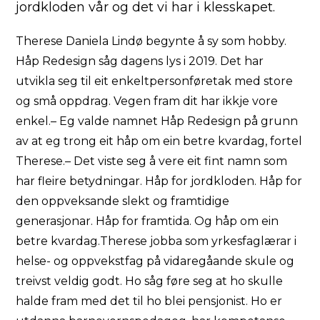
jordkloden vår og det vi har i klesskapet.
Therese Daniela Lindø begynte å sy som hobby.
Håp Redesign såg dagens lys i 2019. Det har
utvikla seg til eit enkeltpersonføretak med store
og små oppdrag. Vegen fram dit har ikkje vore
enkel.– Eg valde namnet Håp Redesign på grunn
av at eg trong eit håp om ein betre kvardag, fortel
Therese.– Det viste seg å vere eit fint namn som
har fleire betydningar. Håp for jordkloden. Håp for
den oppveksande slekt og framtidige
generasjonar. Håp for framtida. Og håp om ein
betre kvardag.Therese jobba som yrkesfaglærar i
helse- og oppvekstfag på vidaregåande skule og
treivst veldig godt. Ho såg føre seg at ho skulle
halde fram med det til ho blei pensjonist. Ho er