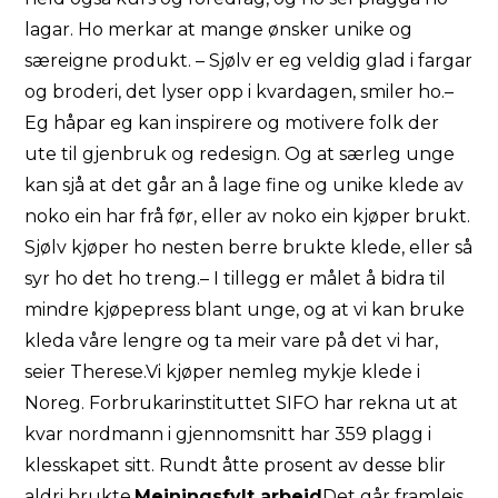
lagar. Ho merkar at mange ønsker unike og
særeigne produkt. – Sjølv er eg veldig glad i fargar
og broderi, det lyser opp i kvardagen, smiler ho.–
Eg håpar eg kan inspirere og motivere folk der
ute til gjenbruk og redesign. Og at særleg unge
kan sjå at det går an å lage fine og unike klede av
noko ein har frå før, eller av noko ein kjøper brukt.
Sjølv kjøper ho nesten berre brukte klede, eller så
syr ho det ho treng.– I tillegg er målet å bidra til
mindre kjøpepress blant unge, og at vi kan bruke
kleda våre lengre og ta meir vare på det vi har,
seier Therese.Vi kjøper nemleg mykje klede i
Noreg. Forbrukarinstituttet SIFO har rekna ut at
kvar nordmann i gjennomsnitt har 359 plagg i
klesskapet sitt. Rundt åtte prosent av desse blir
aldri brukte.
Meiningsfylt arbeid
Det går framleis