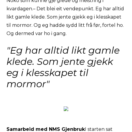
Noko som kunne gje glede og meistring i
kvardagen.– Det blei eit vendepunkt. Eg har alltid
likt gamle klede. Som jente gjekk eg i klesskapet
til mormor. Og eg hadde sydd litt frå før, fortel ho.
Og dermed var ho i gang.
"Eg har alltid likt gamle
klede. Som jente gjekk
eg i klesskapet til
mormor"
Samarbeid med NMS Gjenbruk
I starten sat