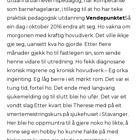
utdanna barnevernspedagog, har kompetanse
som barnehagelærar, i tillegg til at ho har teke
praktisk pedagogisk utdanning.
Vendepunktet
Så
ein dag i oktober 2016 endra alt seg. Ho vakna om
morgonen med kraftig hovudverk. Det ville ikkje
gje seg, uansett kva ho gjorde. Etter fleire
månader gjekk ho til fastlegen sin, som sende
henne vidare til utredning. Ho fekk diagnosane
kronisk migrene og kronisk hovudverk.– Eg orka
ingenting. Eg låg berre i eit mørkt rom. Det var ei
tung tid, fortel ho. Det ende med langvarig
sjukemelding og til slutt blei ho ufør. Det var eit
vondt slag.Etter kvart blei Therese med på eit
smertemeistringskurs på sjukehuset i Stavanger.
Her blei ho oppmuntra til å gjere noko ho likte, å
finne seg ein hobby ho kunne halde på med.