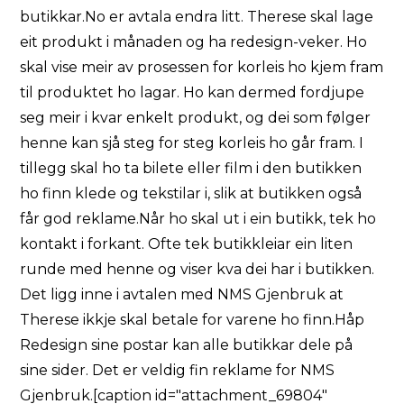
butikkar.No er avtala endra litt. Therese skal lage
eit produkt i månaden og ha redesign-veker. Ho
skal vise meir av prosessen for korleis ho kjem fram
til produktet ho lagar. Ho kan dermed fordjupe
seg meir i kvar enkelt produkt, og dei som følger
henne kan sjå steg for steg korleis ho går fram. I
tillegg skal ho ta bilete eller film i den butikken
ho finn klede og tekstilar i, slik at butikken også
får god reklame.Når ho skal ut i ein butikk, tek ho
kontakt i forkant. Ofte tek butikkleiar ein liten
runde med henne og viser kva dei har i butikken.
Det ligg inne i avtalen med NMS Gjenbruk at
Therese ikkje skal betale for varene ho finn.Håp
Redesign sine postar kan alle butikkar dele på
sine sider. Det er veldig fin reklame for NMS
Gjenbruk.[caption id="attachment_69804"