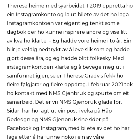
Therese heime med syarbeidet. I 2019 oppretta ho
ein Instagramkonto og la ut bilete av det ho laga.
Instagramkontoen var eigentleg tenkt som ei
dagbok der ho kunne inspirere andre og vise litt
av kva ho klarte. – Eg hadde vore heime i to år. Ein
blir jo veldig nedtrykt av å leve slik som eg hadde
gjort desse åra, og eg hadde blitt folkesky. Med
instagramkontoen klarte eg å bevege meg ut i
samfunnet igjen, seier Therese.Gradvis fekk ho
fleire følgjarar og fleire oppdrag. I februar 2021 tok
ho kontakt med NMS Gjenbruk og spurte om eit
samarbeid. Det er vi i NMS Gjenbruk glade for.
Sidan har ho lagt ut ein post i veka på Håp
Redesign og NMS Gjenbruk sine sider på
Facebook og Instagram, med bilete av det ho har
laga etter å ha funne noko i ein av våre