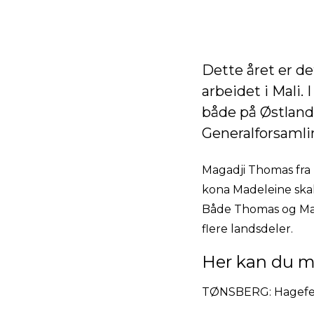
Dette året er d
arbeidet i Mali.
både på Østlande
Generalforsamli
Magadji Thomas fra
kona Madeleine ska
Både Thomas og Made
flere landsdeler.
Her kan du 
TØNSBERG: Hagefest 