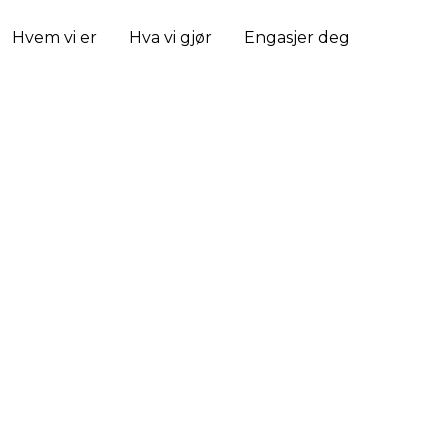
Hvem vi er
Hva vi gjør
Engasjer deg
 og juni.
Fotograf:
Stina Neergård