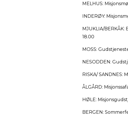
MELHUS: Misjonsmøte
INDERØY: Misjonsmøt
MJUKLIA/BERKÅK: Bøn
18.00
MOSS: Gudstjeneste k
NESODDEN: Gudstjene
RISKA/ SANDNES: Misj
ÅLGÅRD: Misjonssafa
HØLE: Misjonsgudstje
BERGEN: Sommerfest