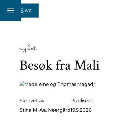
Gi en gave
nyhet
Besøk fra Mali
Madeleine og Thomas Magadji kommer til Norge i mai
Skrevet av:
Publisert:
Stina M. Aa. Neergård
19.5.2026