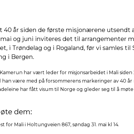
et 40 år siden de første misjonærene utsendt 
 I mai og juni inviteres det til arrangementer
t, i Trøndelag og i Rogaland, før vi samles t
ng i Bergen.
 Kamerun har vært leder for misjonsarbeidet i Mali sid
l han være med på forsommerens markeringer av 40 år m
leine har fått visum til Norge og gleder seg til å møte
møte dem:
for Mali i Holtungveien 867, søndag 31. mai kl 14.