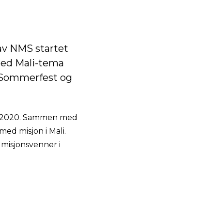
av NMS startet
 med Mali-tema
il Sommerfest og
en 2020. Sammen med
ed misjon i Mali.
 misjonsvenner i