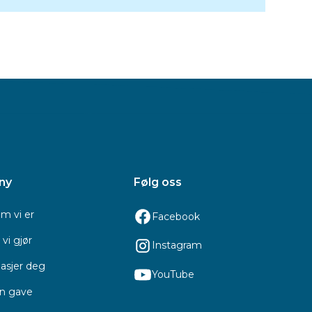
ny
Følg oss
m vi er
Facebook
vi gjør
Instagram
asjer deg
YouTube
en gave