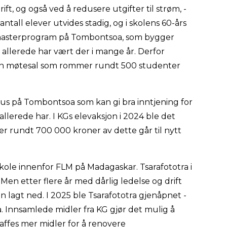
ft, og også ved å redusere utgifter til strøm, -
antall elever utvides stadig, og i skolens 60-års
g masterprogram på Tombontsoa, som bygger
llerede har vært der i mange år. Derfor
 en møtesal som rommer rundt 500 studenter
hus på Tombontsoa som kan gi bra inntjening for
 allerede har. I KGs elevaksjon i 2024 ble det
der rundt 700 000 kroner av dette går til nytt
sskole innenfor FLM på Madagaskar. Tsarafototra i
. Men etter flere år med dårlig ledelse og drift
n lagt ned. I 2025 ble Tsarafototra gjenåpnet -
Innsamlede midler fra KG gjør det mulig å
affes mer midler for å renovere