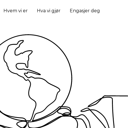
Hvem vi er
Hva vi gjør
Engasjer deg