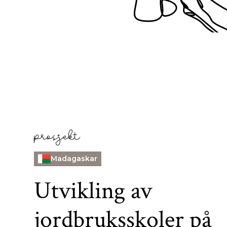
prosjekt
Madagaskar
Utvikling av
jordbruksskoler på