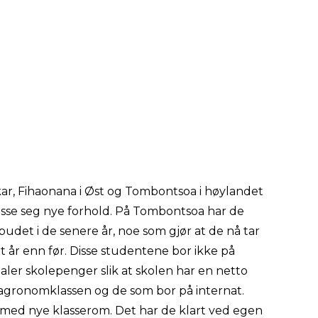
r, Fihaonana i Øst og Tombontsoa i høylandet
passe seg nye forhold. På Tombontsoa har de
budet i de senere år, noe som gjør at de nå tar
t år enn før. Disse studentene bor ikke på
aler skolepenger slik at skolen har en netto
 agronomklassen og de som bor på internat.
 med nye klasserom. Det har de klart ved egen