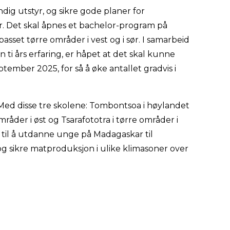
ig utstyr, og sikre gode planer for
r. Det skal åpnes et bachelor-program på
passet tørre områder i vest og i sør. I samarbeid
i års erfaring, er håpet at det skal kunne
eptember 2025, for så å øke antallet gradvis i
 Med disse tre skolene: Tombontsoa i høylandet
råder i øst og Tsarafototra i tørre områder i
t til å utdanne unge på Madagaskar til
g sikre matproduksjon i ulike klimasoner over