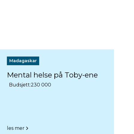
Madagaskar
Mental helse på Toby-ene
Budsjett:
230 000
les mer