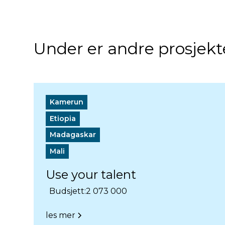
Under er andre prosjekte
Kamerun
Etiopia
Madagaskar
Mali
Use your talent
Budsjett:
2 073 000
les mer