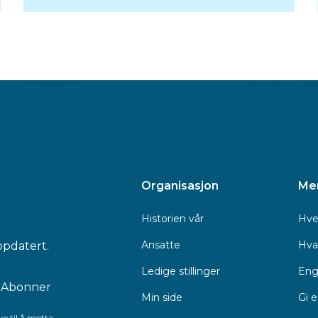
Organisasjon
Me
Historien vår
Hve
Ansatte
Hva 
ppdatert.
Ledige stillinger
Eng
Min side
Gi 
e til å motta