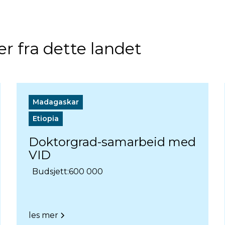
r fra dette landet
Madagaskar
Etiopia
Doktorgrad-samarbeid med
VID
Budsjett:
600 000
les mer