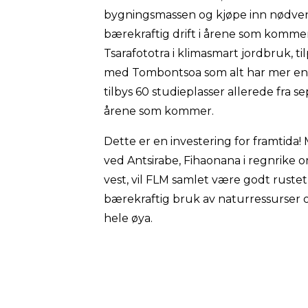
bygningsmassen og kjøpe inn nødvend
bærekraftig drift i årene som komme
Tsarafototra i klimasmart jordbruk, til
med Tombontsoa som alt har mer enn t
tilbys 60 studieplasser allerede fra s
årene som kommer.
Dette er en investering for framtida!
ved Antsirabe, Fihaonana i regnrike om
vest, vil FLM samlet være godt ruste
bærekraftig bruk av naturressurser o
hele øya.