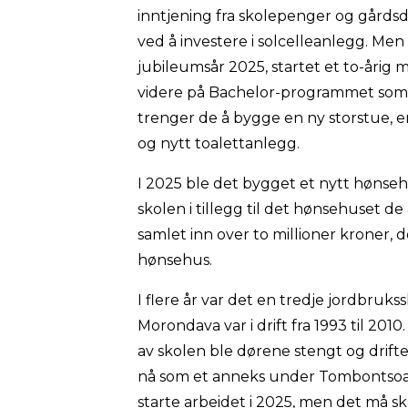
inntjening fra skolepenger og gårdsdri
ved å investere i solcelleanlegg. Men 
jubileumsår 2025, startet et to-åri
videre på Bachelor-programmet som a
trenger de å bygge en ny storstue,
og nytt toalettanlegg.
I 2025 ble det bygget et nytt hønse
skolen i tillegg til det hønsehuset de
samlet inn over to millioner kroner, 
hønsehus.
I flere år var det en tredje jordbruk
Morondava var i drift fra 1993 til 2010
av skolen ble dørene stengt og drifte
nå som et anneks under Tombontsoa. 
starte arbeidet i 2025, men det må sk