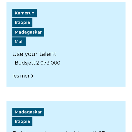
Kamerun
Etiopia
Madagaskar
Mali
Use your talent
Budsjett:
2 073 000
les mer
Madagaskar
Etiopia