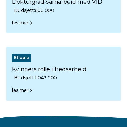
Doktorgrad-samarbeid med VID
Budsjett:
600 000
les mer
Etiopia
Kvinners rolle i fredsarbeid
Budsjett:
1 042 000
les mer