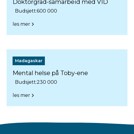
Doktorgrad-samarbeid med VID
Budsjett:
600 000
les mer
Madagaskar
Mental helse på Toby-ene
Budsjett:
230 000
les mer