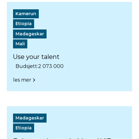
Kamerun
Etiopia
Madagaskar
Mali
Use your talent
Budsjett:
2 073 000
les mer
Madagaskar
Etiopia