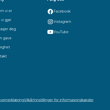
m vi er
Facebook
vi gjør
Instagram
asjer deg
YouTube
en gave
ighet
takt
vernerklæring
Vilkår
Innstillinger for informasjonskapsler