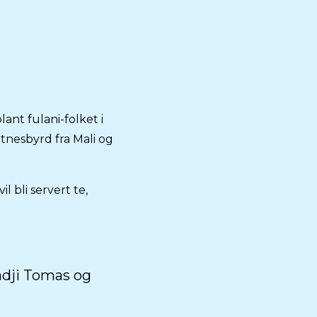
nt fulani-folket i
tnesbyrd fra Mali og
il bli servert te,
adji Tomas og