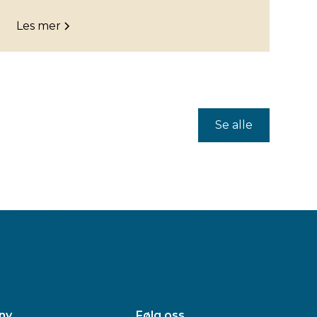
Les mer
Se alle
ny
Følg oss