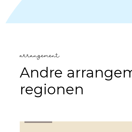
arrangement
Andre arrangem
regionen
Trøndelag