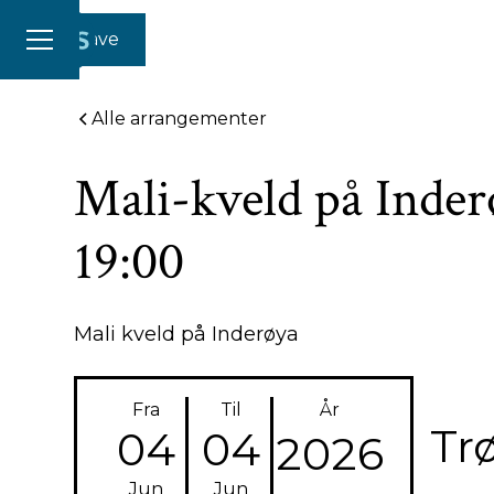
Gi en gave
Alle arrangementer
Mali-kveld på Inder
19:00
Mali kveld på Inderøya
Fra
Til
År
Tr
04
04
2026
Jun
Jun