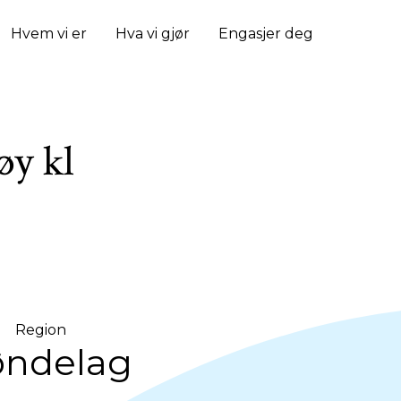
Hvem vi er
Hva vi gjør
Engasjer deg
øy kl
Region
øndelag