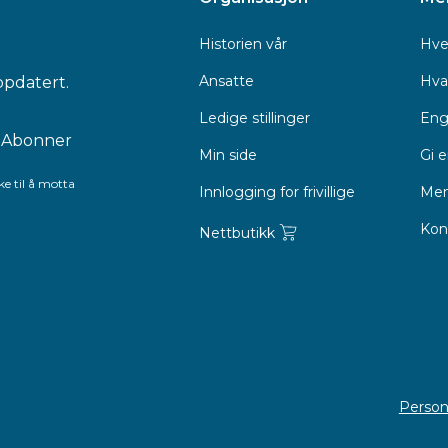
Historien vår
Hve
Ansatte
Hva 
ppdatert.
Ledige stillinger
Eng
Min side
Gi 
e til å motta
Innlogging for frivillige
Men
Kon
Nettbutikk
Person