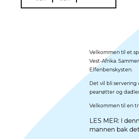
Velkommen til et s
Vest-Afrika. Sammen
Elfenbenskysten.
Det vil bli servering 
peanøtter og dadler, 
Velkommen til en tr
LES MER:
I den
mannen bak det